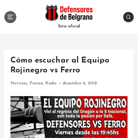
S
k
i
p
Sitio oficial
t
o
c
o
Cómo escuchar al Equipo
n
t
Rojinegro vs Ferro
e
n
Noticias
,
Prensa
,
Radio
diciembre 6, 2018
t