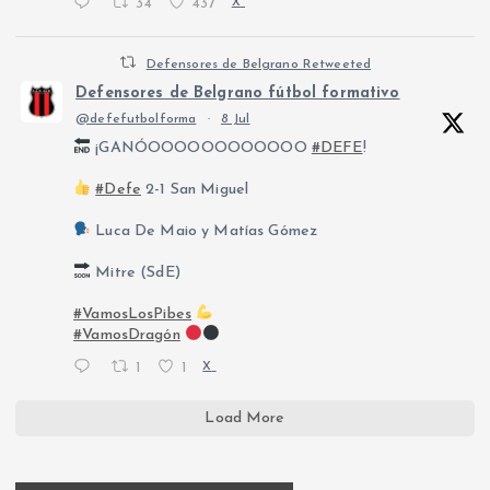
34
437
X
Defensores de Belgrano Retweeted
Defensores de Belgrano fútbol formativo
@defefutbolforma
·
8 Jul
¡GANÓOOOOOOOOOOOO
#DEFE
!
#Defe
2-1 San Miguel
Luca De Maio y Matías Gómez
Mitre (SdE)
#VamosLosPibes
#VamosDragón
1
1
X
Load More