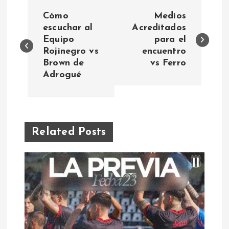
N
Cómo
Medios
a
escuchar al
Acreditados
Equipo
para el
Rojinegro vs
encuentro
v
Brown de
vs Ferro
Adrogué
e
g
a
Related Posts
c
i
ó