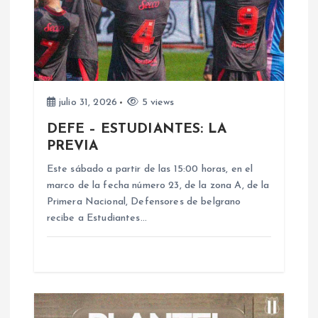
n
d
e
e
julio 31, 2026
5 views
DEFE – ESTUDIANTES: LA
n
PREVIA
Este sábado a partir de las 15:00 horas, en el
t
marco de la fecha número 23, de la zona A, de la
Primera Nacional, Defensores de belgrano
r
recibe a Estudiantes…
a
d
a