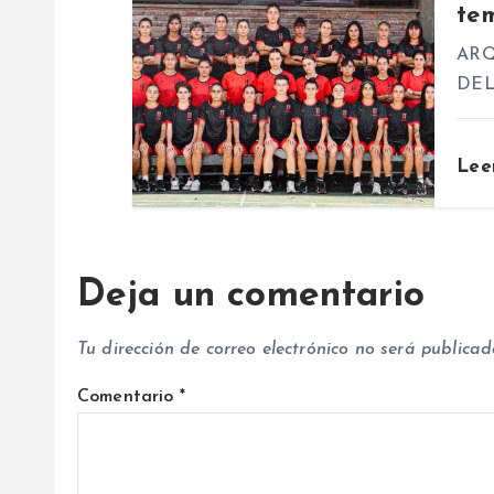
te
e
ARQ
n
DEL
t
Lee
r
a
Deja un comentario
d
Tu dirección de correo electrónico no será publicad
a
Comentario
*
s