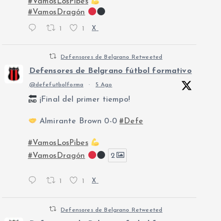
#VamosLosPibes
#VamosDragón
1
1
X
Defensores de Belgrano Retweeted
Defensores de Belgrano fútbol formativo
@defefutbolforma
·
5 Ago
¡Final del primer tiempo!
Almirante Brown 0-0
#Defe
#VamosLosPibes
#VamosDragón
2
1
1
X
Defensores de Belgrano Retweeted