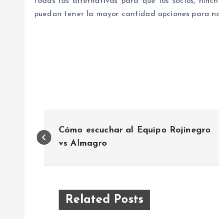
todas las alternativas para que los socios, hinc
puedan tener la mayor cantidad opciones para no
N
Cómo escuchar al Equipo Rojinegro
a
vs Almagro
v
e
Related Posts