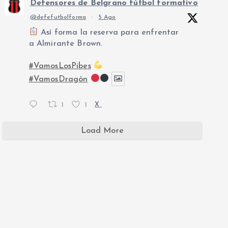
Defensores de Belgrano fútbol formativo
@defefutbolforma
·
5 Ago
Así forma la reserva para enfrentar
a Almirante Brown.
#VamosLosPibes
#VamosDragón
1
1
X
Load More