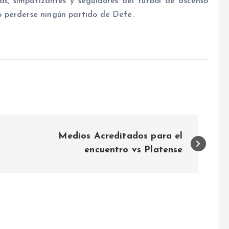
has, simpatizantes y seguidores del fútbol de ascenso
 perderse ningún partido de Defe.
Medios Acreditados para el
encuentro vs Platense