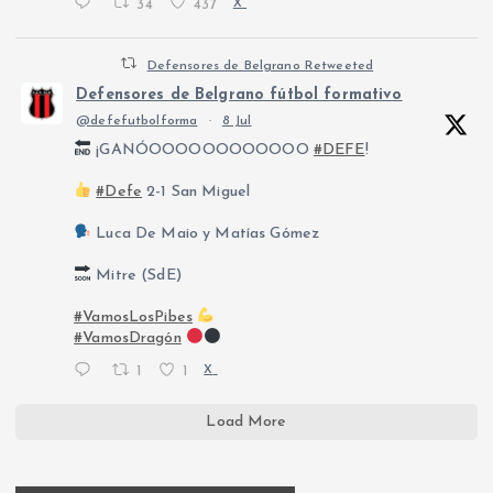
34
437
X
Defensores de Belgrano Retweeted
Defensores de Belgrano fútbol formativo
@defefutbolforma
·
8 Jul
¡GANÓOOOOOOOOOOOO
#DEFE
!
#Defe
2-1 San Miguel
Luca De Maio y Matías Gómez
Mitre (SdE)
#VamosLosPibes
#VamosDragón
1
1
X
Load More