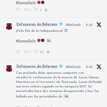
#SomosDefe
1
5
X
Defensores de Belgrano
@defeweb
·
9 Jul
¡Feliz Día de la Independencia!
#SomosDefe
1
20
X
Defensores de Belgrano
@defeweb
·
8 Jul
Con profundo dolor queremos compartir con
ustedes la confirmación de la muerte de Lucas Gámez
Martínez en el terremoto de Venezuela. Lucas defendió
nuestros colores jugando en la categoría 2017. Se
encontraba hace dos semanas desaparecido y hoy fue
hallado por las autoridades de