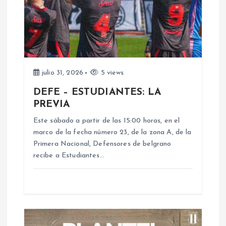
n
d
e
e
julio 31, 2026
5 views
DEFE – ESTUDIANTES: LA
n
PREVIA
Este sábado a partir de las 15:00 horas, en el
t
marco de la fecha número 23, de la zona A, de la
Primera Nacional, Defensores de belgrano
r
recibe a Estudiantes…
a
d