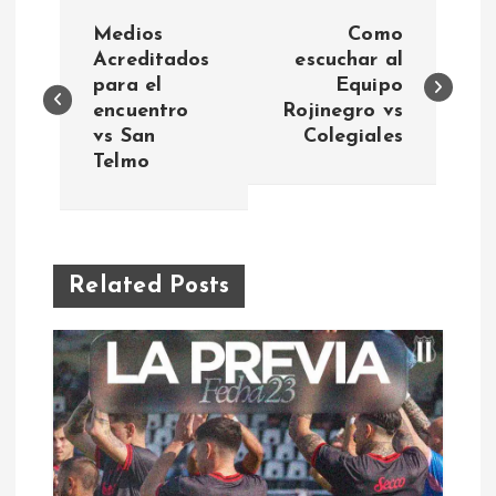
N
Medios
Como
a
Acreditados
escuchar al
para el
Equipo
encuentro
Rojinegro vs
v
vs San
Colegiales
Telmo
e
g
a
Related Posts
c
i
ó