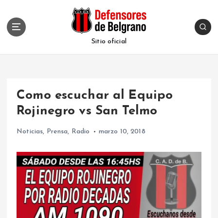
S
k
i
p
Sitio oficial
t
o
c
o
Como escuchar al Equipo
n
t
Rojinegro vs San Telmo
e
n
Noticias
,
Prensa
,
Radio
marzo 10, 2018
t