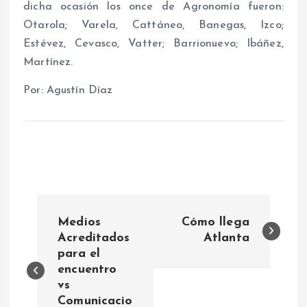
dicha ocasión los once de Agronomía fueron:
Otarola; Varela, Cattáneo, Banegas, Izco;
Estévez, Cevasco, Vatter; Barrionuevo; Ibáñez,
Martínez.
Por: Agustín Díaz
N
Medios
Cómo llega
a
Acreditados
Atlanta
para el
encuentro
v
vs
Comunicacio