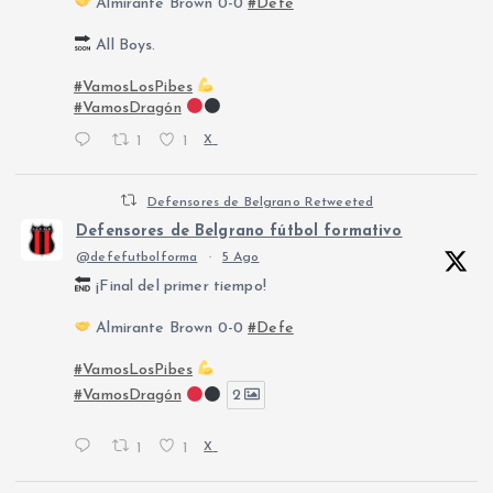
Almirante Brown 0-0
#Defe
All Boys.
#VamosLosPibes
#VamosDragón
1
1
X
Defensores de Belgrano Retweeted
Defensores de Belgrano fútbol formativo
@defefutbolforma
·
5 Ago
¡Final del primer tiempo!
Almirante Brown 0-0
#Defe
#VamosLosPibes
#VamosDragón
2
1
1
X