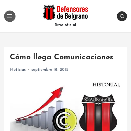
S
k
i
p
Sitio oficial
t
o
c
o
Cómo llega Comunicaciones
n
t
Noticias
septiembre 18, 2015
e
n
t