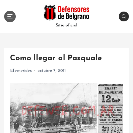
S
k
i
p
Sitio oficial
t
o
c
o
Como llegar al Pasquale
n
t
Efemerides
octubre 7, 2011
e
n
t