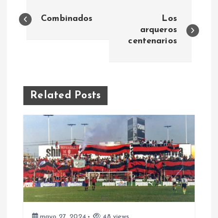
N
Combinados
Los
a
arqueros
centenarios
v
e
Related Posts
g
a
c
i
ó
mayo 27, 2024
48 views