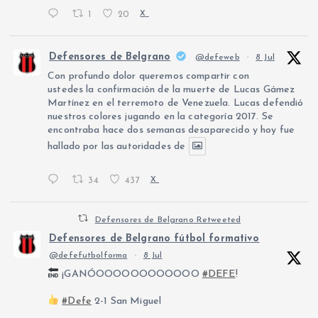
1
20
X
Defensores de Belgrano
@defeweb
·
8 Jul
Con profundo dolor queremos compartir con
ustedes la confirmación de la muerte de Lucas Gámez
Martínez en el terremoto de Venezuela. Lucas defendió
nuestros colores jugando en la categoría 2017. Se
encontraba hace dos semanas desaparecido y hoy fue
hallado por las autoridades de
34
437
X
Defensores de Belgrano Retweeted
Defensores de Belgrano fútbol formativo
@defefutbolforma
·
8 Jul
¡GANÓOOOOOOOOOOOO
#DEFE
!
#Defe
2-1 San Miguel