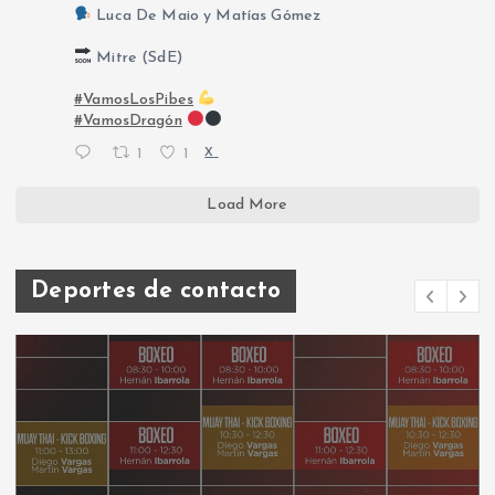
Luca De Maio y Matías Gómez
Mitre (SdE)
#VamosLosPibes
#VamosDragón
1
1
X
Load More
Deportes de contacto