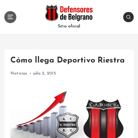
S
k
i
p
Sitio oficial
t
o
c
o
Cómo llega Deportivo Riestra
n
t
Noticias
julio 2, 2015
e
n
t