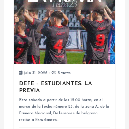
i
ó
n
d
e
julio 31, 2026
5 views
e
DEFE – ESTUDIANTES: LA
PREVIA
n
Este sábado a partir de las 15:00 horas, en el
marco de la fecha número 23, de la zona A, de la
t
Primera Nacional, Defensores de belgrano
recibe a Estudiantes…
r