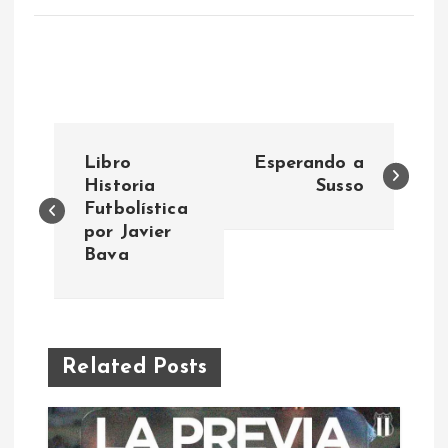
N
Libro
Esperando a
a
Historia
Susso
Futbolística
por Javier
v
Bava
e
g
Related Posts
a
c