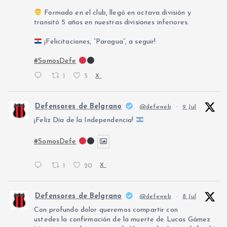
Formado en el club, llegó en octava división y
transitó 5 años en nuestras divisiones inferiores.
¡Felicitaciones, “Paragua”, a seguir!
#SomosDefe
1
5
X
Defensores de Belgrano
@defeweb
·
9 Jul
¡Feliz Día de la Independencia!
#SomosDefe
1
20
X
Defensores de Belgrano
@defeweb
·
8 Jul
Con profundo dolor queremos compartir con
ustedes la confirmación de la muerte de Lucas Gámez