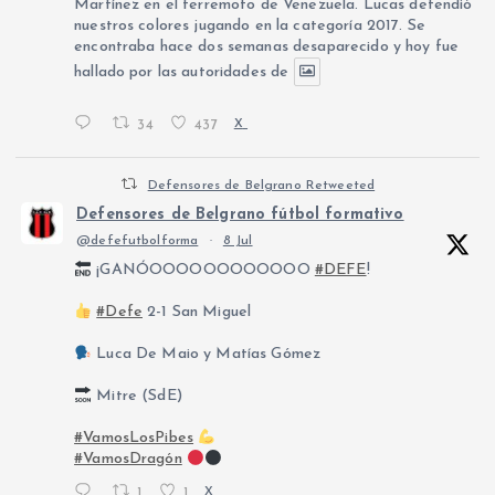
Martínez en el terremoto de Venezuela. Lucas defendió
nuestros colores jugando en la categoría 2017. Se
encontraba hace dos semanas desaparecido y hoy fue
hallado por las autoridades de
34
437
X
Defensores de Belgrano Retweeted
Defensores de Belgrano fútbol formativo
@defefutbolforma
·
8 Jul
¡GANÓOOOOOOOOOOOO
#DEFE
!
#Defe
2-1 San Miguel
Luca De Maio y Matías Gómez
Mitre (SdE)
#VamosLosPibes
#VamosDragón
1
1
X