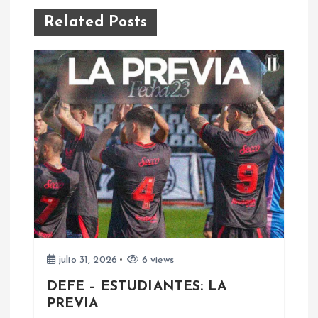
e
Related Posts
g
a
c
i
ó
n
d
julio 31, 2026
6 views
e
DEFE – ESTUDIANTES: LA
PREVIA
e