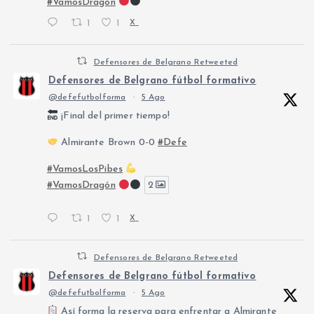
#VamosDragón
1
1
X
Defensores de Belgrano Retweeted
Defensores de Belgrano fútbol formativo
@defefutbolforma
·
5 Ago
¡Final del primer tiempo!
Almirante Brown 0-0
#Defe
#VamosLosPibes
#VamosDragón
2
1
1
X
Defensores de Belgrano Retweeted
Defensores de Belgrano fútbol formativo
@defefutbolforma
·
5 Ago
Así forma la reserva para enfrentar a Almirante