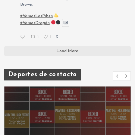
Brown.
#VamosLosPibes
#VamosDragón
1
1
X
Load More
Deportes de contacto