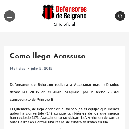
S
k
i
p
Sitio oficial
t
o
c
o
Cómo llega Acassuso
n
t
Noticias
julio 5, 2015
e
n
t
Defensores de Belgrano recibirá a Acassuso este miércoles
desde las 20.35 en el Juan Pasquale, por la fecha 23 del
campeonato de Primera B.
El Quemero, de flojo andar en el torneo, es el equipo que menos
goles ha convertido (14) aunque también es de los que menos
han recibido (17). Actualmente se ubican 14°, y vienen de cortar
ante Barracas Central una racha de cuatro derrotas en fila.