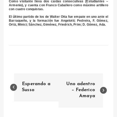
Como visitante lleva dos caídas consecutivas (Estudiantes –
Armenio), y cuenta con Franco Caballero como máximo artillero
con cuatro conquistas.
El último partido de los de Walter Otta fue empate en uno ante el
Barraqueño, y la formación fue Angelotti; Pedreira, F. Gómez,
Ortiz, Minici; Sánchez, Giménez, Friedrich, Prim; D. Gómez, Ada.
N
Esperando a
Uno adentro
a
Susso
– Federico
Amaya
v