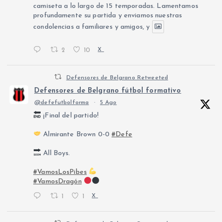
camiseta a lo largo de 15 temporadas. Lamentamos
profundamente su partida y enviamos nuestras
condolencias a familiares y amigos, y
2
10
X
Defensores de Belgrano Retweeted
Defensores de Belgrano fútbol formativo
@defefutbolforma
·
5 Ago
¡Final del partido!
Almirante Brown 0-0
#Defe
All Boys.
#VamosLosPibes
#VamosDragón
1
1
X