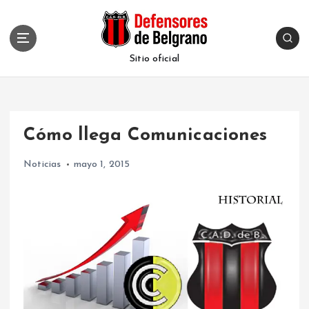
S
k
i
p
Sitio oficial
t
o
c
o
Cómo llega Comunicaciones
n
t
Noticias
mayo 1, 2015
e
n
t