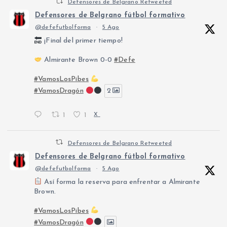
Defensores de Belgrano Retweeted
Defensores de Belgrano fútbol formativo
@defefutbolforma
·
5 Ago
¡Final del primer tiempo!
Almirante Brown 0-0
#Defe
#VamosLosPibes
#VamosDragón
2
1
1
X
Defensores de Belgrano Retweeted
Defensores de Belgrano fútbol formativo
@defefutbolforma
·
5 Ago
Así forma la reserva para enfrentar a Almirante
Brown.
#VamosLosPibes
#VamosDragón