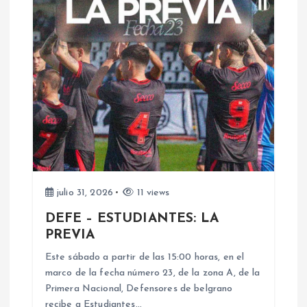
c
i
ó
n
d
e
julio 31, 2026
11 views
DEFE – ESTUDIANTES: LA
e
PREVIA
n
Este sábado a partir de las 15:00 horas, en el
marco de la fecha número 23, de la zona A, de la
Primera Nacional, Defensores de belgrano
t
recibe a Estudiantes…