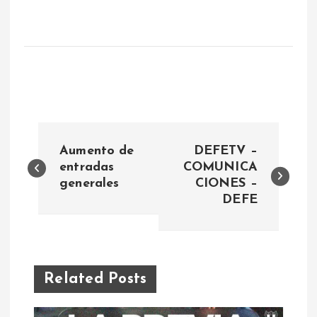
N
Aumento de
DEFETV –
a
entradas
COMUNICA
generales
CIONES –
DEFE
v
e
g
Related Posts
a