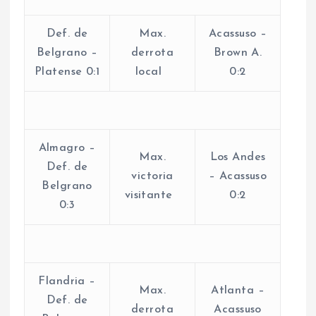
Def. de
Max.
Acassuso –
Belgrano –
derrota
Brown A.
Platense 0:1
local
0:2
Almagro –
Max.
Los Andes
Def. de
victoria
– Acassuso
Belgrano
visitante
0:2
0:3
Flandria –
Max.
Atlanta –
Def. de
derrota
Acassuso