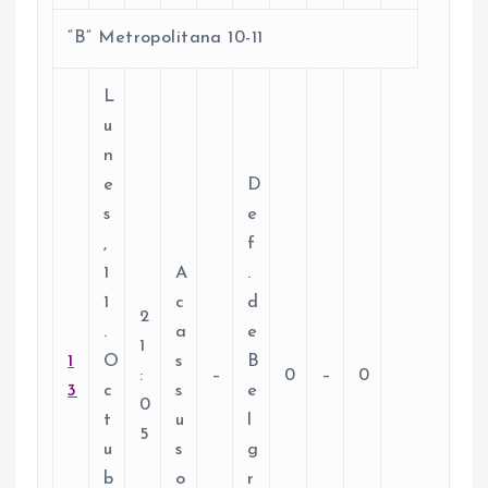
“B” Metropolitana 10-11
L
u
n
e
D
s
e
,
f
1
A
.
1
c
d
2
.
a
e
1
1
O
s
B
:
–
0
–
0
3
c
s
e
0
t
u
l
5
u
s
g
b
o
r