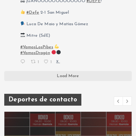
¡GANÓOOOOOOOOOOOO
#DEFE
!
#Defe
2-1 San Miguel
Luca De Maio y Matías Gómez
Mitre (SdE)
#VamosLosPibes
#VamosDragón
1
1
X
Load More
Deportes de contacto