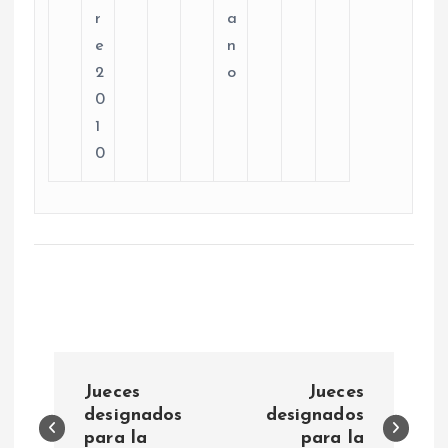
r
a
e
n
2
o
0
1
0
N
Jueces
Jueces
a
designados
designados
para la
para la