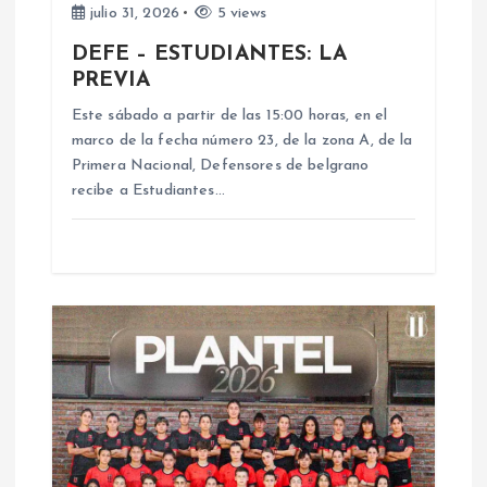
e
julio 31, 2026
5 views
DEFE – ESTUDIANTES: LA
e
PREVIA
n
Este sábado a partir de las 15:00 horas, en el
marco de la fecha número 23, de la zona A, de la
Primera Nacional, Defensores de belgrano
t
recibe a Estudiantes…
r
a
d
a
s