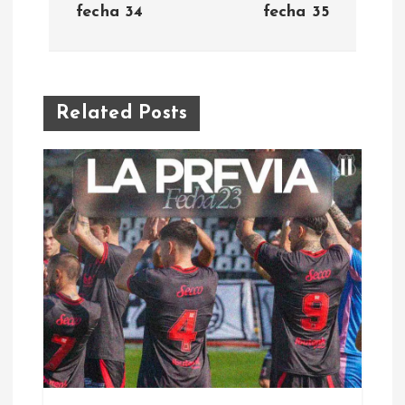
fecha 34
fecha 35
v
e
g
Related Posts
a
c
i
ó
n
d