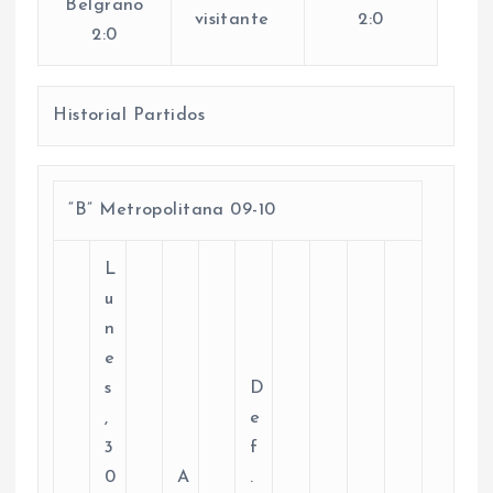
Belgrano
visitante
2:0
2:0
Historial Partidos
“B” Metropolitana 09-10
L
u
n
e
s
D
,
e
3
f
0
A
.