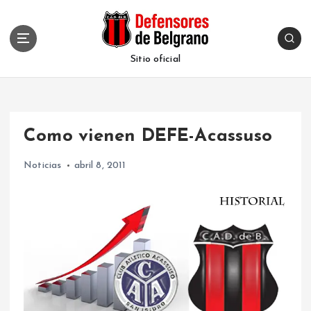
S
k
i
p
Sitio oficial
t
o
c
o
Como vienen DEFE-Acassuso
n
t
Noticias
abril 8, 2011
e
n
t