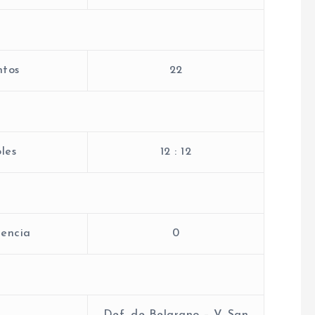
tos
22
les
12 : 12
encia
0