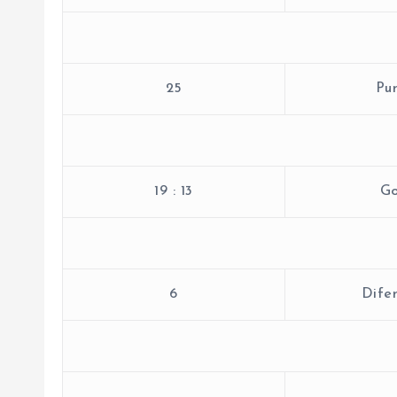
25
Pun
19 : 13
Go
6
Difer