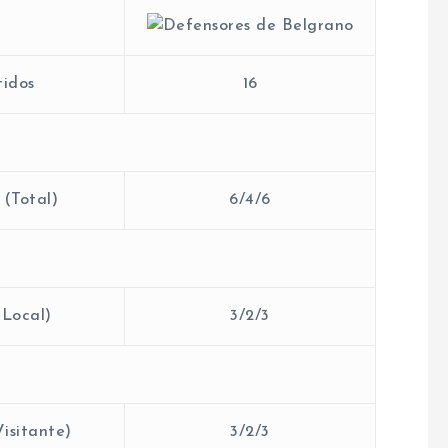
idos
16
(Total)
6/4/6
(Local)
3/2/3
isitante)
3/2/3