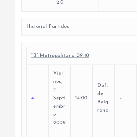
2:0
Historial Partidos
“B” Metropolitana 09-10
Vier
nes,
Def.
11.
de
4
Septi
14:00
–
Belg
embr
rano
e
2009