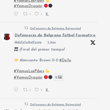
#VamosLosPibes
#VamosDragón
1
1
X
Defensores de Belgrano Retweeted
Defensores de Belgrano fútbol formativo
@defefutbolforma
·
5 Ago
¡Final del primer tiempo!
Almirante Brown 0-0
#Defe
#VamosLosPibes
#VamosDragón
2
1
1
X
Defensores de Belgrano Retweeted