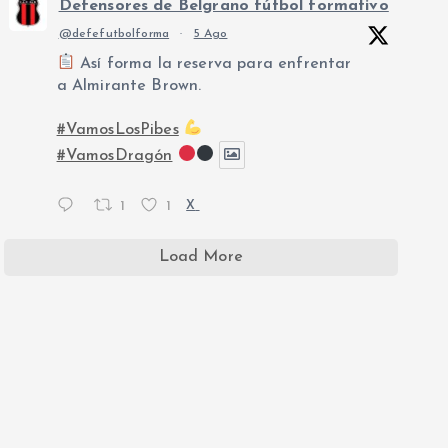
Defensores de Belgrano fútbol formativo
@defefutbolforma
·
5 Ago
Así forma la reserva para enfrentar
a Almirante Brown.
#VamosLosPibes
#VamosDragón
1
1
X
Load More