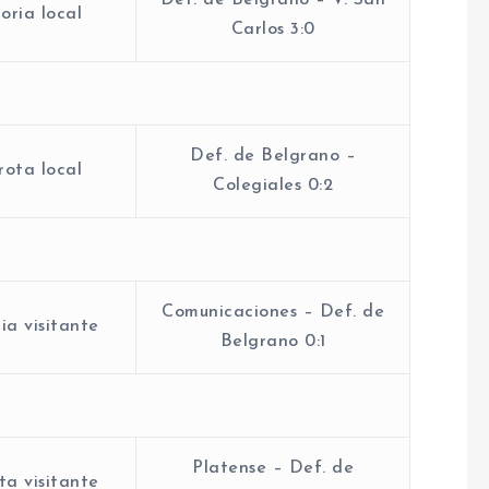
Def. de Belgrano – V. San
oria local
Carlos 3:0
Def. de Belgrano –
ota local
Colegiales 0:2
Comunicaciones – Def. de
ia visitante
Belgrano 0:1
Platense – Def. de
a visitante