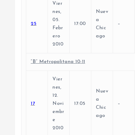
Vier
nes,
Nuev
05.
a
25
17:00
–
Febr
Chic
ero
ago
2010
“B” Metropolitana 10-11
Vier
nes,
Nuev
12.
a
17
Novi
17:05
–
Chic
embr
ago
e
2010