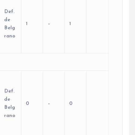
Def.
de
1
–
1
Belg
rano
Def.
de
0
–
0
Belg
rano