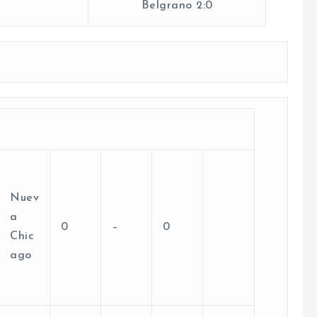
Belgrano 2:0
Nuev
a
0
–
0
Chic
ago