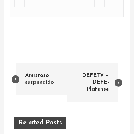
N
Amistoso
DEFETV –
a
suspendido
DEFE-
Platense
v
e
Related Posts
g