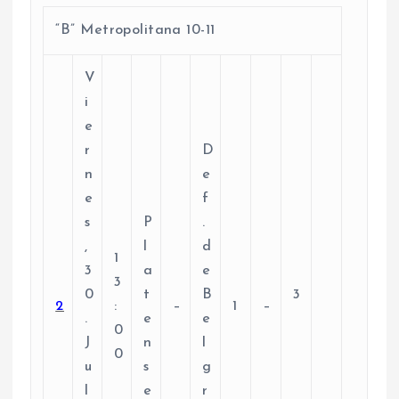
“B” Metropolitana 10-11
V
i
e
r
D
n
e
e
f
s
P
.
,
l
d
1
3
a
e
3
0
t
B
3
2
:
–
1
–
.
e
e
0
J
n
l
0
u
s
g
l
e
r