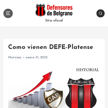
S
k
i
p
Sitio oficial
t
o
c
o
Como vienen DEFE-Platense
n
t
Noticias
enero 31, 2012
e
n
t