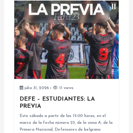
a
c
i
ó
n
d
julio 31, 2026
11 views
e
DEFE – ESTUDIANTES: LA
PREVIA
e
Este sábado a partir de las 15:00 horas, en el
n
marco de la fecha número 23, de la zona A, de la
Primera Nacional, Defensores de belgrano