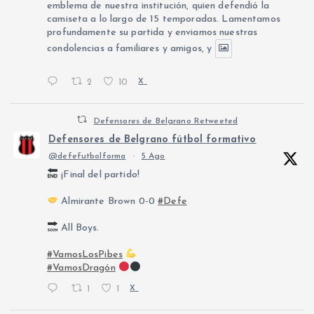
emblema de nuestra institución, quien defendió la
camiseta a lo largo de 15 temporadas. Lamentamos
profundamente su partida y enviamos nuestras
condolencias a familiares y amigos, y
2
10
X
Defensores de Belgrano Retweeted
Defensores de Belgrano fútbol formativo
@defefutbolforma
·
5 Ago
¡Final del partido!
Almirante Brown 0-0
#Defe
All Boys.
#VamosLosPibes
#VamosDragón
1
1
X