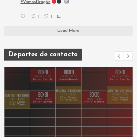
#VamosDragón
1
1
X
Load More
Deportes de contacto