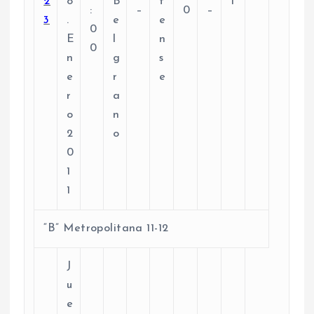
2
8
B
t
1
:
–
0
–
3
.
e
e
0
E
l
n
0
n
g
s
e
r
e
r
a
o
n
2
o
0
1
1
“B” Metropolitana 11-12
J
u
e