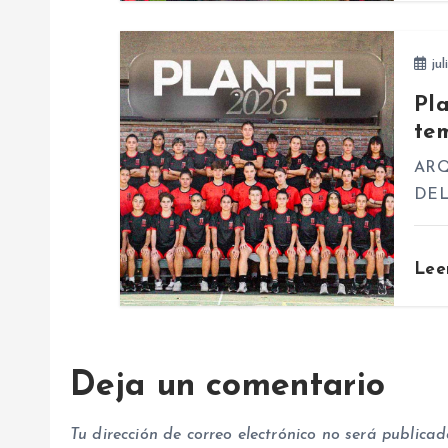
d
jul
e
Pl
te
e
ARQ
n
DE
t
Lee
r
a
Deja un comentario
d
Tu dirección de correo electrónico no será publicad