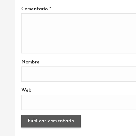
a
Comentario
*
s
Nombre
Web