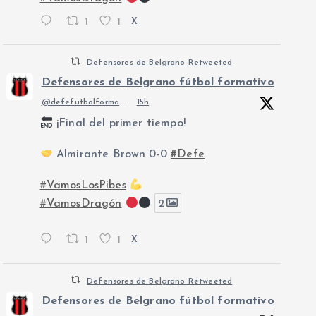
1
1
X
Defensores de Belgrano Retweeted
Defensores de Belgrano fútbol formativo
@defefutbolforma
·
15h
¡Final del primer tiempo!
Almirante Brown 0-0
#Defe
#VamosLosPibes
#VamosDragón
2
1
1
X
Defensores de Belgrano Retweeted
Defensores de Belgrano fútbol formativo