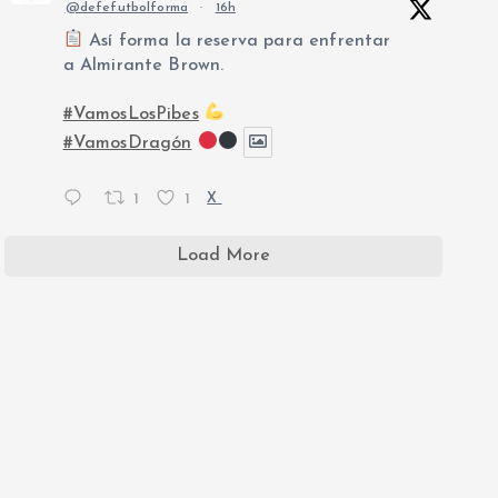
@defefutbolforma
·
16h
Así forma la reserva para enfrentar
a Almirante Brown.
#VamosLosPibes
#VamosDragón
1
1
X
Load More