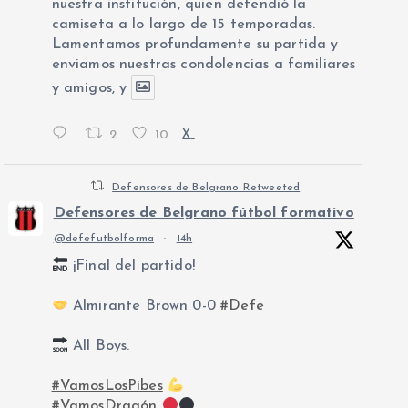
nuestra institución, quien defendió la
camiseta a lo largo de 15 temporadas.
Lamentamos profundamente su partida y
enviamos nuestras condolencias a familiares
y amigos, y
2
10
X
Defensores de Belgrano Retweeted
Defensores de Belgrano fútbol formativo
@defefutbolforma
·
14h
¡Final del partido!
Almirante Brown 0-0
#Defe
All Boys.
#VamosLosPibes
#VamosDragón