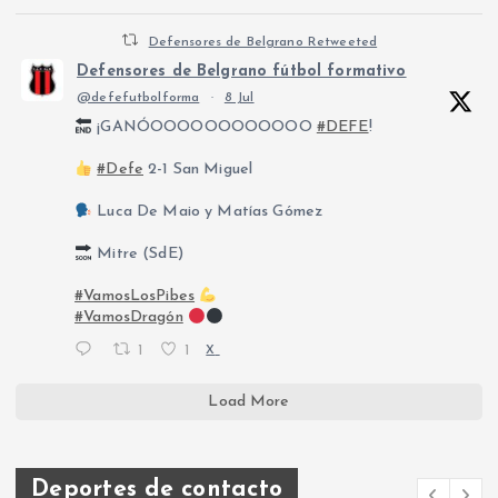
Defensores de Belgrano Retweeted
Defensores de Belgrano fútbol formativo
@defefutbolforma
·
8 Jul
¡GANÓOOOOOOOOOOOO
#DEFE
!
#Defe
2-1 San Miguel
Luca De Maio y Matías Gómez
Mitre (SdE)
#VamosLosPibes
#VamosDragón
1
1
X
Load More
Deportes de contacto