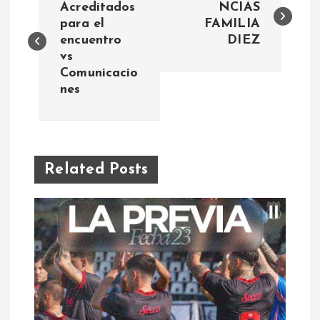
a
Acreditados
NCIAS
para el
FAMILIA
encuentro
DIEZ
v
vs
Comunicacio
e
nes
g
a
Related Posts
c
i
ó
n