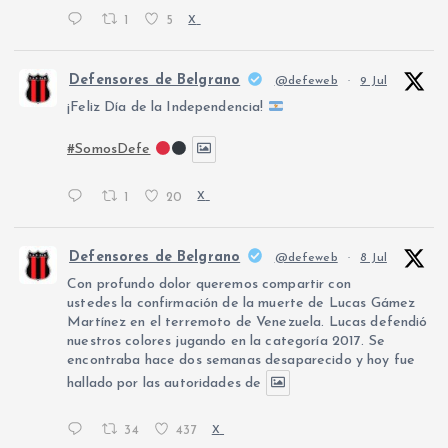
1
5
X
Defensores de Belgrano
@defeweb
·
9 Jul
¡Feliz Día de la Independencia!
#SomosDefe
1
20
X
Defensores de Belgrano
@defeweb
·
8 Jul
Con profundo dolor queremos compartir con
ustedes la confirmación de la muerte de Lucas Gámez
Martínez en el terremoto de Venezuela. Lucas defendió
nuestros colores jugando en la categoría 2017. Se
encontraba hace dos semanas desaparecido y hoy fue
hallado por las autoridades de
34
437
X