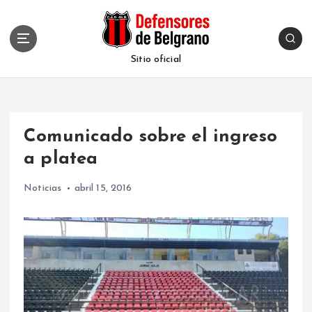
S
k
i
p
Sitio oficial
t
o
c
o
Comunicado sobre el ingreso
n
t
a platea
e
n
Noticias
abril 15, 2016
t