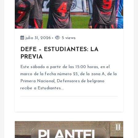
d
e
e
julio 31, 2026
5 views
n
DEFE – ESTUDIANTES: LA
PREVIA
t
Este sábado a partir de las 15:00 horas, en el
marco de la fecha número 23, de la zona A, de la
r
Primera Nacional, Defensores de belgrano
recibe a Estudiantes…
a
d
a