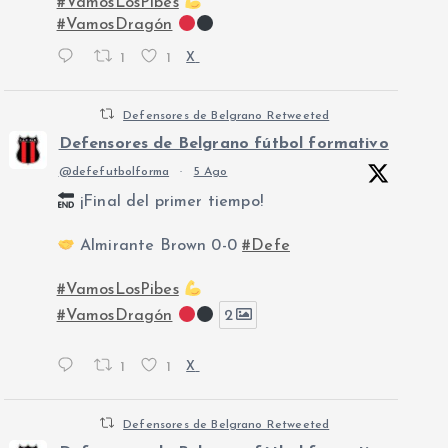
#VamosLosPibes
#VamosDragón
1
1
X
Defensores de Belgrano Retweeted
Defensores de Belgrano fútbol formativo
@defefutbolforma
·
5 Ago
¡Final del primer tiempo!
Almirante Brown 0-0
#Defe
#VamosLosPibes
#VamosDragón
2
1
1
X
Defensores de Belgrano Retweeted