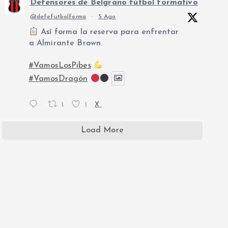
Defensores de Belgrano fútbol formativo
@defefutbolforma
·
5 Ago
Así forma la reserva para enfrentar
a Almirante Brown.
#VamosLosPibes
#VamosDragón
1
1
X
Load More