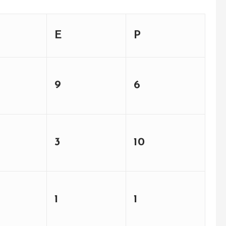
E
P
9
6
3
10
1
1