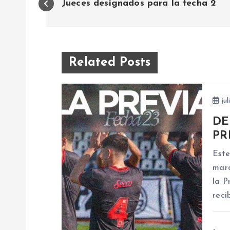
Jueces designados para la fecha 2
a
v
Related Posts
e
jul
g
DE
a
PR
Este
c
marc
la P
i
reci
ó