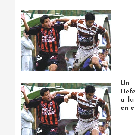
Un 
Defe
a la
en e