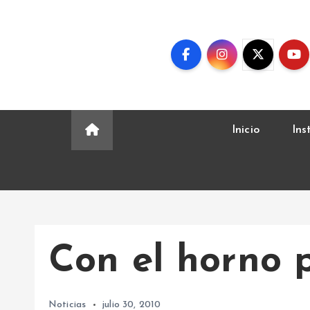
S
k
i
p
t
o
c
Inicio
Ins
o
n
t
e
n
t
Con el horno 
Noticias
julio 30, 2010