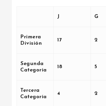
J
G
Primera
17
2
División
Segunda
18
5
Categoría
Tercera
4
2
Categoría