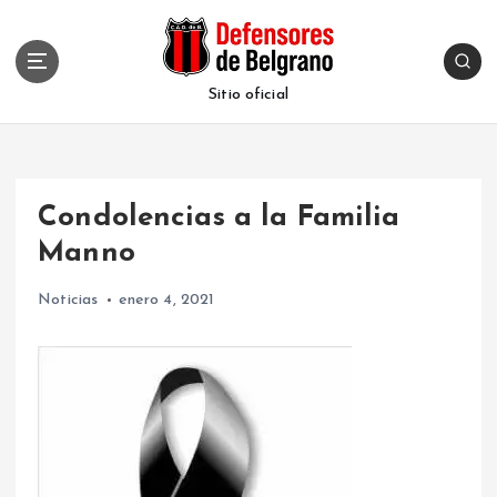
S
k
i
p
Sitio oficial
t
o
c
o
Condolencias a la Familia
n
t
Manno
e
n
Noticias
enero 4, 2021
t