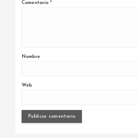
a
Comentario
*
s
Nombre
Web