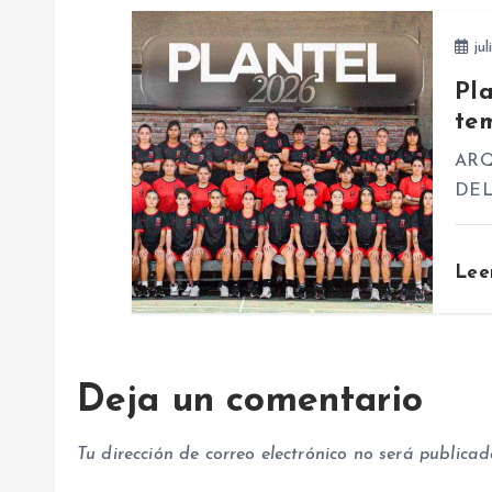
d
jul
e
Pl
te
e
ARQ
n
DEL
t
Lee
r
a
Deja un comentario
d
Tu dirección de correo electrónico no será publicad