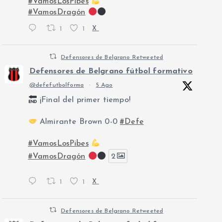
#VamosLosPibes
#VamosDragón
1
1
X
Defensores de Belgrano Retweeted
Defensores de Belgrano fútbol formativo
@defefutbolforma
·
5 Ago
¡Final del primer tiempo!
Almirante Brown 0-0
#Defe
#VamosLosPibes
#VamosDragón
2
1
1
X
Defensores de Belgrano Retweeted