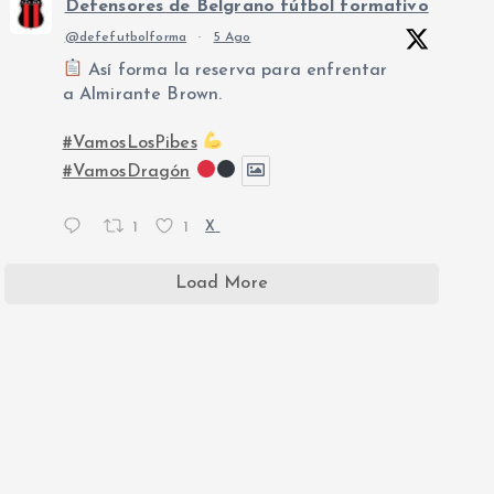
Defensores de Belgrano fútbol formativo
@defefutbolforma
·
5 Ago
Así forma la reserva para enfrentar
a Almirante Brown.
#VamosLosPibes
#VamosDragón
1
1
X
Load More