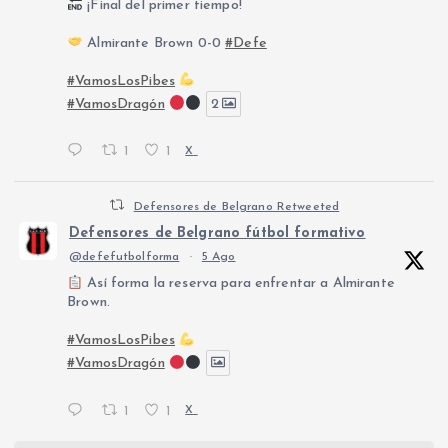
¡Final del primer tiempo!
Almirante Brown 0-0
#Defe
#VamosLosPibes
#VamosDragón
2
1
1
X
Defensores de Belgrano Retweeted
Defensores de Belgrano fútbol formativo
@defefutbolforma
·
5 Ago
Así forma la reserva para enfrentar a Almirante
Brown.
#VamosLosPibes
#VamosDragón
1
1
X