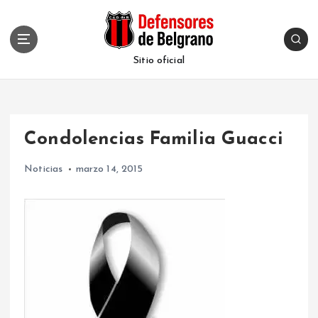
S
k
i
p
Sitio oficial
t
o
c
o
Condolencias Familia Guacci
n
t
Noticias
marzo 14, 2015
e
n
t