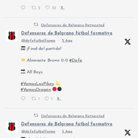
2
10
X
Defensores de Belgrano Retweeted
Defensores de Belgrano fútbol formativo
@defefutbolforma
·
5 Ago
¡Final del partido!
Almirante Brown 0-0
#Defe
All Boys.
#VamosLosPibes
#VamosDragón
1
1
X
Defensores de Belgrano Retweeted
Defensores de Belgrano fútbol formativo
@defefutbolforma
·
5 Ago