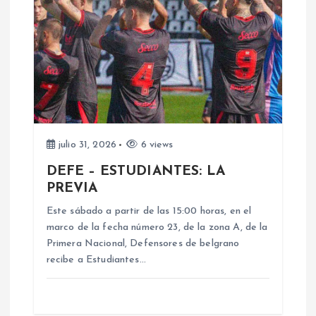
c
i
ó
n
d
julio 31, 2026
6 views
DEFE – ESTUDIANTES: LA
e
PREVIA
e
Este sábado a partir de las 15:00 horas, en el
marco de la fecha número 23, de la zona A, de la
n
Primera Nacional, Defensores de belgrano
recibe a Estudiantes…
t