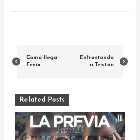
N
Cómo llega
Enfrentando
a
Fénix
a Tristán
v
e
Related Posts
g
a