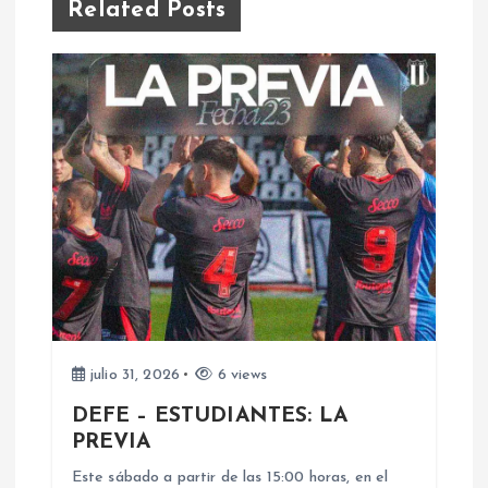
g
Related Posts
a
c
i
ó
n
d
e
julio 31, 2026
6 views
DEFE – ESTUDIANTES: LA
e
PREVIA
Este sábado a partir de las 15:00 horas, en el