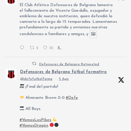
El Club Atlético Defensores de Belgrano lamenta
el fallecimiento de Vicente Giardullo, exjugador y
emblema de nuestra institución, quien defendió la
camiseta a lo largo de 15 temporadas. Lamentamos
profundamente su partida y enviamos nuestras
condolencias a familiares y amigos, y
2
10
X
Defensores de Belgrano Retweeted
Defensores de Belgrano fútbol formativo
@defefutbolforma
·
5 Ago
¡Final del partido!
Almirante Brown 0-0
#Defe
All Boys.
#VamosLosPibes
#VamosDragón