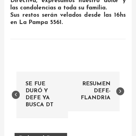
Directiva, expresamos nuestro dolor y
las condolencias a toda su familia.
Sus restos serán velados desde las 16hs
en La Pampa 5561.
N
SE FUE
RESUMEN
a
DURÓ Y
DEFE-
DEFE YA
FLANDRIA
BUSCA DT
v
e