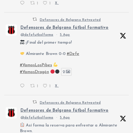
1
1
X
Defensores de Belgrano Retweeted
Defensores de Belgrano fútbol formativo
@defefutbolforma
·
5 Ago
¡Final del primer tiempo!
Almirante Brown 0-0
#Defe
#VamosLosPibes
#VamosDragón
2
1
1
X
Defensores de Belgrano Retweeted
Defensores de Belgrano fútbol formativo
@defefutbolforma
·
5 Ago
Así forma la reserva para enfrentar a Almirante
Brown.