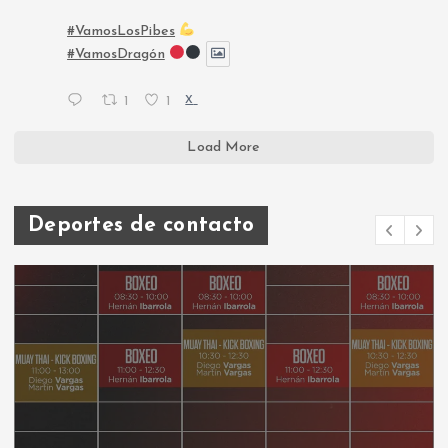
#VamosLosPibes
#VamosDragón
1
1
X
Load More
Deportes de contacto