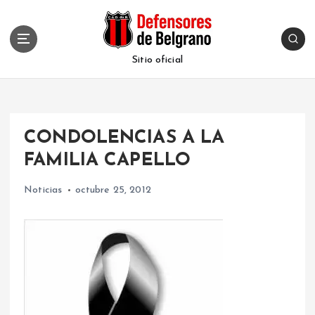
S
k
i
p
Sitio oficial
t
o
c
o
CONDOLENCIAS A LA
n
t
FAMILIA CAPELLO
e
n
Noticias
octubre 25, 2012
t