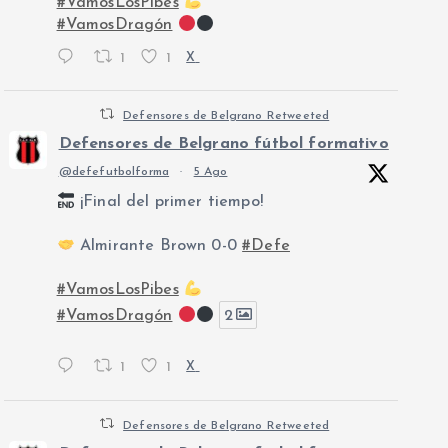
#VamosLosPibes
#VamosDragón
1
1
X
Defensores de Belgrano Retweeted
Defensores de Belgrano fútbol formativo
@defefutbolforma
·
5 Ago
¡Final del primer tiempo!
Almirante Brown 0-0
#Defe
#VamosLosPibes
#VamosDragón
2
1
1
X
Defensores de Belgrano Retweeted