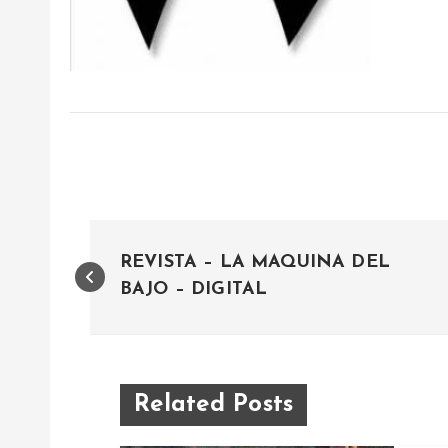
N
REVISTA – LA MAQUINA DEL
a
BAJO – DIGITAL
v
e
Related Posts