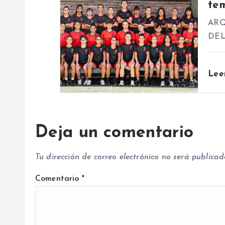
te
e
ARQ
n
DE
t
Lee
r
a
Deja un comentario
d
Tu dirección de correo electrónico no será publicad
a
Comentario
*
s