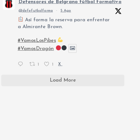
Defensores de Belgrano fútbol formativo
@defefutbolforma
·
5 Ago
Así forma la reserva para enfrentar
a Almirante Brown.
#VamosLosPibes
#VamosDragón
1
1
X
Load More