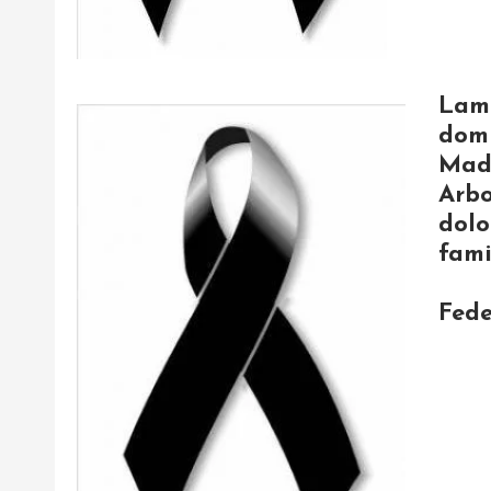
Lam
domi
Mad
Arbo
dol
fami
Fed