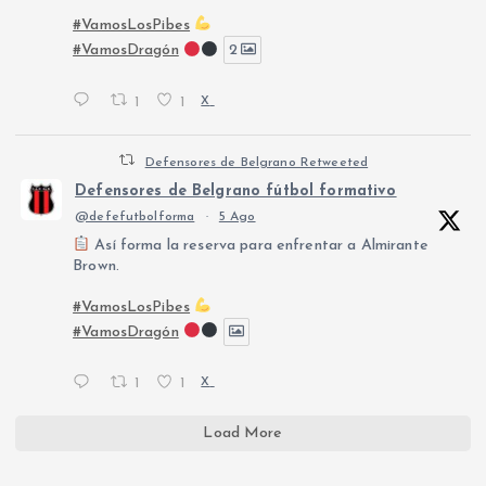
#VamosLosPibes
#VamosDragón
2
1
1
X
Defensores de Belgrano Retweeted
Defensores de Belgrano fútbol formativo
@defefutbolforma
·
5 Ago
Así forma la reserva para enfrentar a Almirante
Brown.
#VamosLosPibes
#VamosDragón
1
1
X
Load More