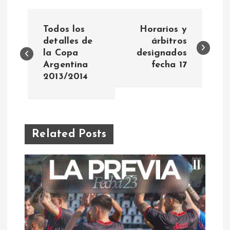
N
Todos los
Horarios y
a
detalles de
árbitros
la Copa
designados
Argentina
fecha 17
v
2013/2014
e
g
Related Posts
a
c
i
ó