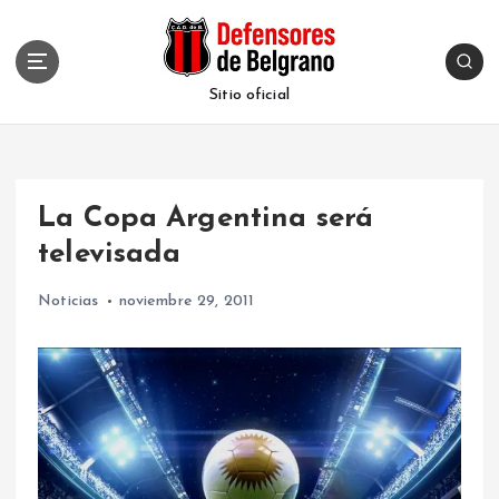
S
k
i
p
Sitio oficial
t
o
c
o
La Copa Argentina será
n
t
televisada
e
n
Noticias
noviembre 29, 2011
t