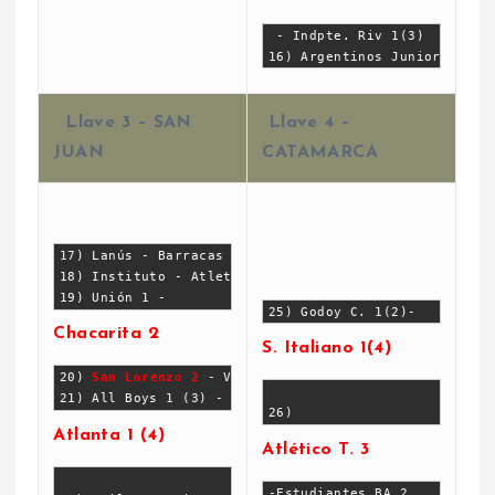
 - Indpte. Riv 1(3)
16) Argentinos Juniors - Ra
Llave 3 –
SAN
Llave 4 –
JUAN
CATAMARCA
17) Lanús - Barracas Central
18) Instituto - Atletico Policial 
19) Unión 1 - 
25) Godoy C. 1(2)-
Chacarita 2
S. Italiano 1(4)
20) 
San Lorenzo 2
 - Villa Dalmine 1
21) All Boys 1 (3) - 
26) 
Atlanta 1 (4)
Atlético T. 3
-Estudiantes BA 2 