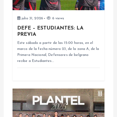
n
d
julio 31, 2026
6 views
e
DEFE – ESTUDIANTES: LA
PREVIA
e
Este sábado a partir de las 15:00 horas, en el
n
marco de la fecha número 23, de la zona A, de la
Primera Nacional, Defensores de belgrano
recibe a Estudiantes…
t
r
a
d
a