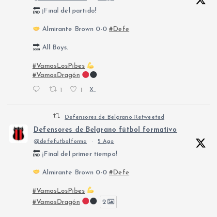
¡Final del partido!
Almirante Brown 0-0
#Defe
All Boys.
#VamosLosPibes
#VamosDragón
1
1
X
Defensores de Belgrano Retweeted
Defensores de Belgrano fútbol formativo
@defefutbolforma
·
5 Ago
¡Final del primer tiempo!
Almirante Brown 0-0
#Defe
#VamosLosPibes
#VamosDragón
2