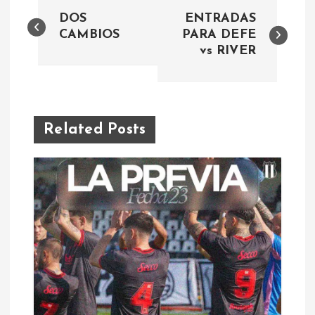
N
DOS
ENTRADAS
a
CAMBIOS
PARA DEFE
vs RIVER
v
e
Related Posts
g
a
c
i
ó