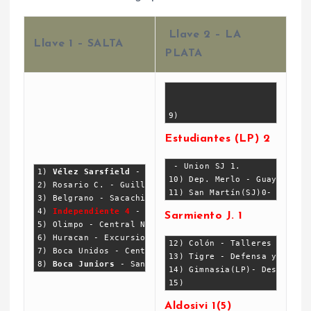
Llave 2 – LA
Llave 1 – SALTA
PLATA
9) 
Estudiantes (LP) 2
 - Union SJ 1.
1) 
Vélez Sarsfield
 - Racing (trelew)
10) Dep. Merlo - Guaymallen
2) Rosario C. - Guillermo B. (P.Madryn) 
11) San Martín(SJ)0-
3) Belgrano - Sacachispas
4) 
Independiente 4
 - Colegiales 0
Sarmiento J. 1
5) Olimpo - Central Norte
6) Huracan - Excursionistas
12) Colón - Talleres de Cor
7) Boca Unidos - Central Cordoba
13) Tigre - Defensa y Justi
8) 
Boca Juniors
 - Santamarina
14) Gimnasia(LP)- Desampara
15)
Aldosivi 1(5)