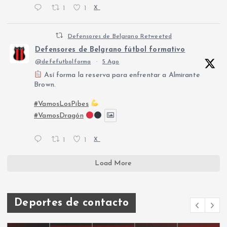
1
1
X
Defensores de Belgrano Retweeted
Defensores de Belgrano fútbol formativo
@defefutbolforma
·
5 Ago
Así forma la reserva para enfrentar a Almirante
Brown.
#VamosLosPibes
#VamosDragón
1
1
X
Load More
Deportes de contacto