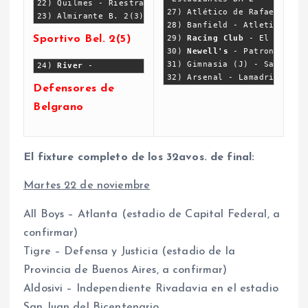
22) Quilmes - Riestra
27) Atlético de Rafaela - F
23) Almirante B. 2(3) - 
28) Banfield - Atletico Par
29) 
Racing Club
 - El Porven
Sportivo Bel. 2(5)
30) 
Newell's
 - Patronato (P
31) Gimnasia (J) - Sarmient
24) 
River
 - 
32) Arsenal - Lamadrid
Defensores de
Belgrano
El fixture completo de los 32avos. de final:
Martes 22 de noviembre
All Boys – Atlanta (estadio de Capital Federal, a
confirmar)
Tigre – Defensa y Justicia (estadio de la
Provincia de Buenos Aires, a confirmar)
Aldosivi – Independiente Rivadavia en el estadio
San Juan del Bicentenario