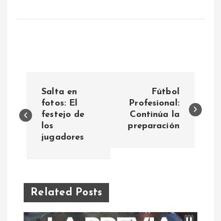
N
Salta en
Fútbol
a
fotos: El
Profesional:
festejo de
Continúa la
los
preparación
v
jugadores
e
g
Related Posts
a