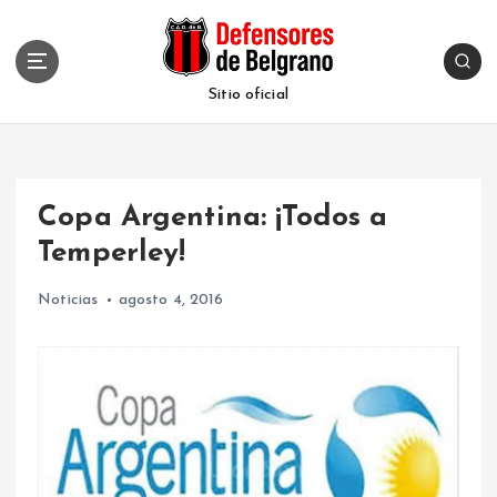
S
k
i
p
Sitio oficial
t
o
c
o
Copa Argentina: ¡Todos a
n
t
Temperley!
e
n
Noticias
agosto 4, 2016
t