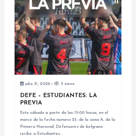
c
i
ó
n
d
e
julio 31, 2026
5 views
e
DEFE – ESTUDIANTES: LA
PREVIA
n
Este sábado a partir de las 15:00 horas, en el
marco de la fecha número 23, de la zona A, de la
t
Primera Nacional, Defensores de belgrano
recibe a Estudiantes…