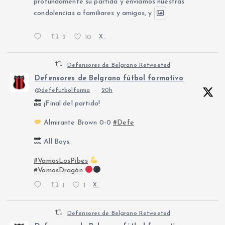
profundamente su partida y enviamos nuestras
condolencias a familiares y amigos, y
2
10
X
Defensores de Belgrano Retweeted
Defensores de Belgrano fútbol formativo
@defefutbolforma
·
20h
¡Final del partido!
Almirante Brown 0-0
#Defe
All Boys.
#VamosLosPibes
#VamosDragón
1
1
X
Defensores de Belgrano Retweeted