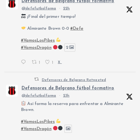
Defensores de Belgrano fútbol formativo
@defefutbolforma
·
22h
¡Final del primer tiempo!
Almirante Brown 0-0
#Defe
#VamosLosPibes
#VamosDragón
2
1
1
X
Defensores de Belgrano Retweeted
Defensores de Belgrano fútbol formativo
@defefutbolforma
·
23h
Así forma la reserva para enfrentar a Almirante
Brown.
#VamosLosPibes
#VamosDragón