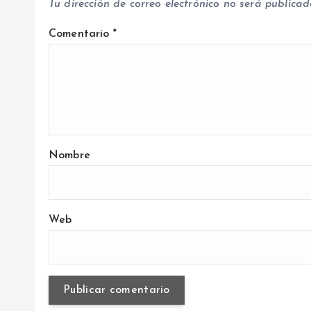
Tu dirección de correo electrónico no será publicad
d
Comentario
*
a
s
Nombre
Web