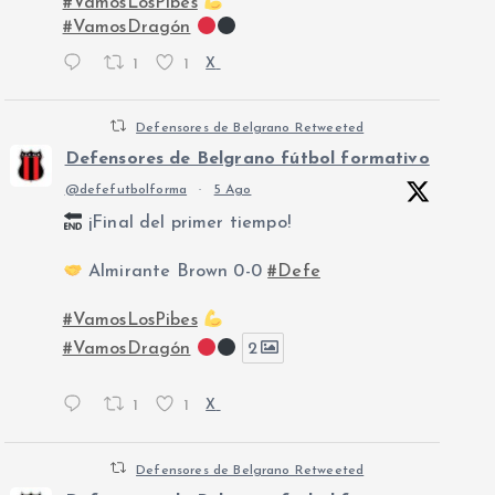
#VamosLosPibes
#VamosDragón
1
1
X
Defensores de Belgrano Retweeted
Defensores de Belgrano fútbol formativo
@defefutbolforma
·
5 Ago
¡Final del primer tiempo!
Almirante Brown 0-0
#Defe
#VamosLosPibes
#VamosDragón
2
1
1
X
Defensores de Belgrano Retweeted