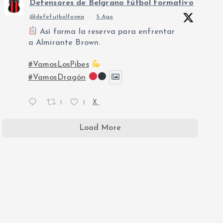
Defensores de Belgrano fútbol formativo
@defefutbolforma
·
5 Ago
Así forma la reserva para enfrentar
a Almirante Brown.
#VamosLosPibes
#VamosDragón
1
1
X
Load More