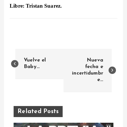
Libre:
Tristan Suarez.
N
Vuelve el
Nueva
a
Baby…
fecha e
incertidumbr
e…
v
e
g
Related Posts
a