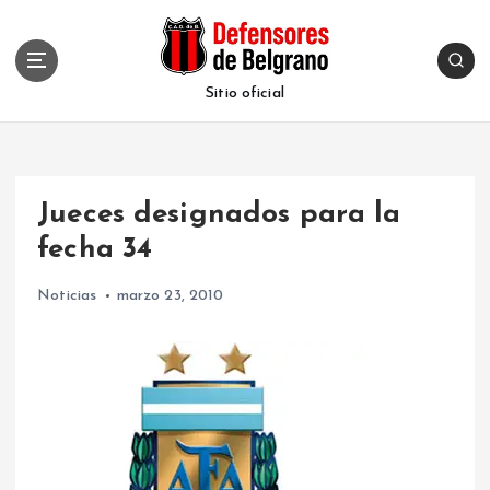
S
k
i
p
Sitio oficial
t
o
c
o
Jueces designados para la
n
t
fecha 34
e
n
Noticias
marzo 23, 2010
t