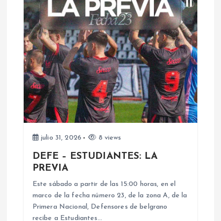
c
i
ó
n
d
e
julio 31, 2026
8 views
DEFE – ESTUDIANTES: LA
e
PREVIA
n
Este sábado a partir de las 15:00 horas, en el
marco de la fecha número 23, de la zona A, de la
Primera Nacional, Defensores de belgrano
t
recibe a Estudiantes…