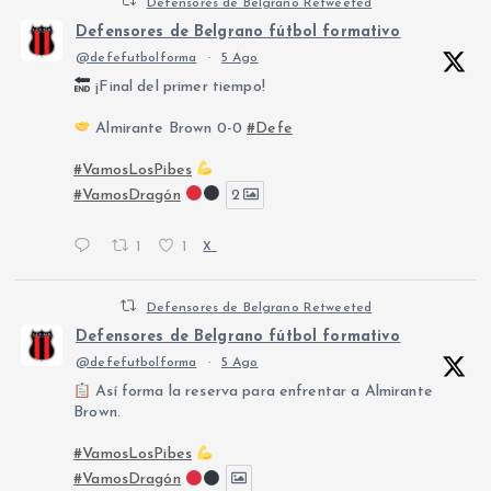
Defensores de Belgrano Retweeted
Defensores de Belgrano fútbol formativo
@defefutbolforma
·
5 Ago
¡Final del primer tiempo!
Almirante Brown 0-0
#Defe
#VamosLosPibes
#VamosDragón
2
1
1
X
Defensores de Belgrano Retweeted
Defensores de Belgrano fútbol formativo
@defefutbolforma
·
5 Ago
Así forma la reserva para enfrentar a Almirante
Brown.
#VamosLosPibes
#VamosDragón