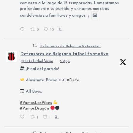
camiseta a lo largo de 15 temporadas. Lamentamos
profundamente su partida y enviamos nuestras
condolencias a familiares y amigos, y
2
10
X
Defensores de Belgrano Retweeted
Defensores de Belgrano fútbol formativo
@defefutbolforma
·
5 Ago
¡Final del partido!
Almirante Brown 0-0
#Defe
All Boys.
#VamosLosPibes
#VamosDragón
1
1
X