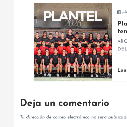
d
jul
e
Pl
te
e
ARQ
DE
n
t
Lee
r
Deja un comentario
a
Tu dirección de correo electrónico no será publicad
d