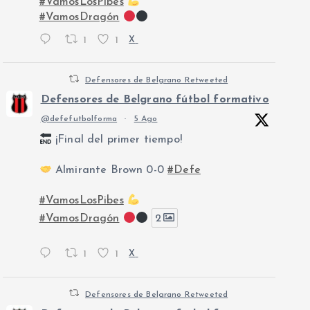
#VamosLosPibes
#VamosDragón
1
1
X
Defensores de Belgrano Retweeted
Defensores de Belgrano fútbol formativo
@defefutbolforma
·
5 Ago
¡Final del primer tiempo!
Almirante Brown 0-0
#Defe
#VamosLosPibes
#VamosDragón
2
1
1
X
Defensores de Belgrano Retweeted