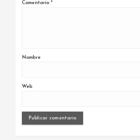
Comentario
*
a
s
Nombre
Web