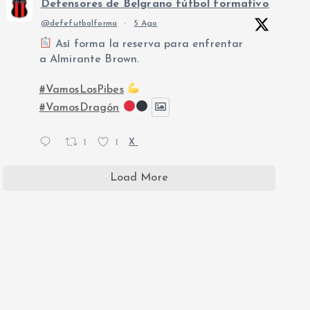
Defensores de Belgrano fútbol formativo
@defefutbolforma
·
5 Ago
Así forma la reserva para enfrentar
a Almirante Brown.
#VamosLosPibes
#VamosDragón
1
1
X
Load More