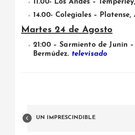
11.00- Los Andes – Temperley
14.00- Colegiales – Platense,
Martes 24 de Agosto
21:00 – Sarmiento de Junín –
Bermúdez.
televisado
N
UN IMPRESCINDIBLE
a