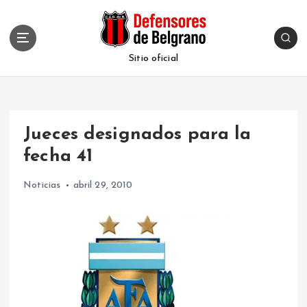
S
k
i
p
Sitio oficial
t
o
c
o
Jueces designados para la
n
t
fecha 41
e
n
Noticias
abril 29, 2010
t