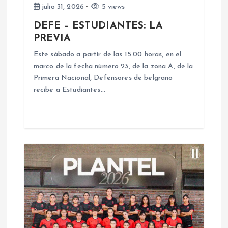
d
julio 31, 2026
5 views
DEFE – ESTUDIANTES: LA
e
PREVIA
e
Este sábado a partir de las 15:00 horas, en el
marco de la fecha número 23, de la zona A, de la
n
Primera Nacional, Defensores de belgrano
recibe a Estudiantes…
t
r
a
d
a