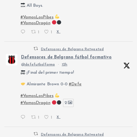
All Boys.
#VamosLosPibes
#VamosDragón
1
1
X
Defensores de Belgrano Retweeted
Defensores de Belgrano fútbol formativo
@defefutbolforma
·
12h
¡Final del primer tiempo!
Almirante Brown 0-0
#Defe
#VamosLosPibes
#VamosDragón
2
1
1
X
Defensores de Belgrano Retweeted