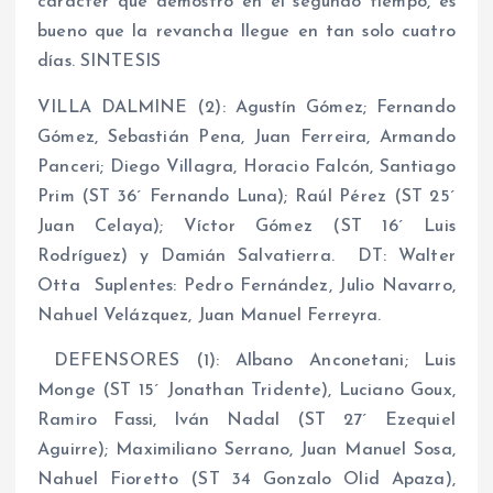
carácter que demostró en el segundo tiempo, es
bueno que la revancha llegue en tan solo cuatro
días. SINTESIS
VILLA DALMINE (2): Agustín Gómez; Fernando
Gómez, Sebastián Pena, Juan Ferreira, Armando
Panceri; Diego Villagra, Horacio Falcón, Santiago
Prim (ST 36´ Fernando Luna); Raúl Pérez (ST 25´
Juan Celaya); Víctor Gómez (ST 16´ Luis
Rodríguez) y Damián Salvatierra. DT: Walter
Otta Suplentes: Pedro Fernández, Julio Navarro,
Nahuel Velázquez, Juan Manuel Ferreyra.
DEFENSORES (1): Albano Anconetani; Luis
Monge (ST 15´ Jonathan Tridente), Luciano Goux,
Ramiro Fassi, Iván Nadal (ST 27´ Ezequiel
Aguirre); Maximiliano Serrano, Juan Manuel Sosa,
Nahuel Fioretto (ST 34 Gonzalo Olid Apaza),