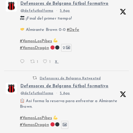
Defensores de Belgrano fútbol formativo
@defefutbolforma
·
5 Ago
¡Final del primer tiempo!
Almirante Brown 0-0
#Defe
#VamosLosPibes
#VamosDragón
2
1
1
X
Defensores de Belgrano Retweeted
Defensores de Belgrano fútbol formativo
@defefutbolforma
·
5 Ago
Así forma la reserva para enfrentar a Almirante
Brown.
#VamosLosPibes
#VamosDragón