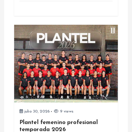
r
a
d
a
s
julio 30, 2026
9 views
Plantel femenino profesional
temporada 2026