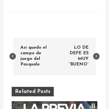
N
Asi quedo el
LO DE
a
campo de
DEFE ES
juego del
MUY
Pasquale
“BUENO”
v
e
g
Related Posts
a