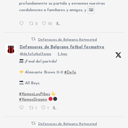
profundamente su partida y enviamos nuestras
condolencias a familiares y amigos, y
2
10
X
Defensores de Belgrano Retweeted
Defensores de Belgrano fútbol formativo
@defefutbolforma
·
5 Ago
¡Final del partido!
Almirante Brown 0-0
#Defe
All Boys.
#VamosLosPibes
#VamosDragón
1
1
X
Defensores de Belgrano Retweeted