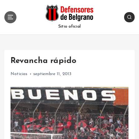
S
k
i
p
Sitio oficial
t
o
c
o
Revancha rápido
n
t
Noticias
septiembre 11, 2013
e
n
t