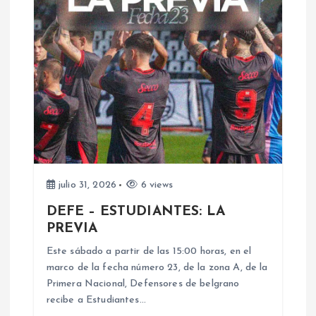
c
i
ó
n
d
e
julio 31, 2026
6 views
DEFE – ESTUDIANTES: LA
e
PREVIA
n
Este sábado a partir de las 15:00 horas, en el
marco de la fecha número 23, de la zona A, de la
Primera Nacional, Defensores de belgrano
t
recibe a Estudiantes…