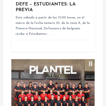
DEFE – ESTUDIANTES: LA
e
PREVIA
e
Este sábado a partir de las 15:00 horas, en el
marco de la fecha número 23, de la zona A, de la
n
Primera Nacional, Defensores de belgrano
recibe a Estudiantes…
t
r
a
d
a
s