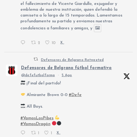
el fallecimiento de Vicente Giardullo, exjugador y
emblema de nuestra institución, quien defendió la
camiseta a lo largo de 15 temporadas. Lamentamos
profundamente su partida y enviamos nuestras
condolencias a familiares y amigos, y
2
10
X
Defensores de Belgrano Retweeted
Defensores de Belgrano fútbol formativo
@defefutbolforma
·
5 Ago
¡Final del partido!
Almirante Brown 0-0
#Defe
All Boys.
#VamosLosPibes
#VamosDragón
1
1
X