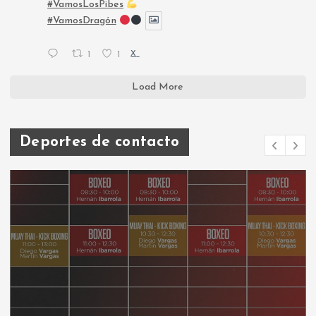
#VamosLosPibes
#VamosDragón
1
1
X
Load More
Deportes de contacto