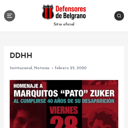
S
k
i
p
Sitio oficial
t
o
c
o
DDHH
n
t
Institucional
,
Noticias
febrero 25, 2020
e
n
t