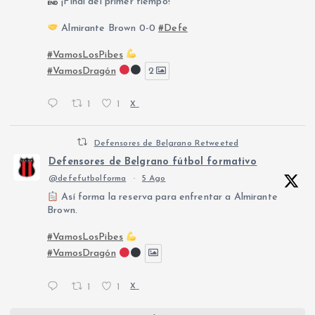
¡Final del primer tiempo!
Almirante Brown 0-0
#Defe
#VamosLosPibes
#VamosDragón
2
1
1
X
Defensores de Belgrano Retweeted
Defensores de Belgrano fútbol formativo
@defefutbolforma
·
5 Ago
Así forma la reserva para enfrentar a Almirante
Brown.
#VamosLosPibes
#VamosDragón
1
1
X