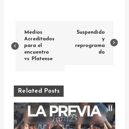
N
Medios
Suspendido
a
Acreditados
y
para el
reprograma
encuentro
do
v
vs Platense
e
g
Related Posts
a
c
i