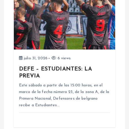
ó
n
d
e
julio 31, 2026
6 views
e
DEFE – ESTUDIANTES: LA
PREVIA
n
Este sábado a partir de las 15:00 horas, en el
marco de la fecha número 23, de la zona A, de la
t
Primera Nacional, Defensores de belgrano
recibe a Estudiantes…
r
a