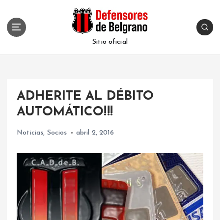
S
k
i
p
Sitio oficial
t
o
c
o
ADHERITE AL DÉBITO
n
t
AUTOMÁTICO!!!
e
n
Noticias
,
Socios
abril 2, 2016
t