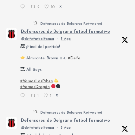
2
10
X
Defensores de Belgrano Retweeted
Defensores de Belgrano fútbol formativo
@defefutbolforma
·
5 Ago
¡Final del partido!
Almirante Brown 0-0
#Defe
All Boys.
#VamosLosPibes
#VamosDragón
1
1
X
Defensores de Belgrano Retweeted
Defensores de Belgrano fútbol formativo
@defefutbolforma
·
5 Ago