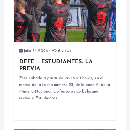
d
e
e
n
julio 31, 2026
6 views
DEFE – ESTUDIANTES: LA
t
PREVIA
Este sábado a partir de las 15:00 horas, en el
r
marco de la fecha número 23, de la zona A, de la
Primera Nacional, Defensores de belgrano
a
recibe a Estudiantes…
d
a