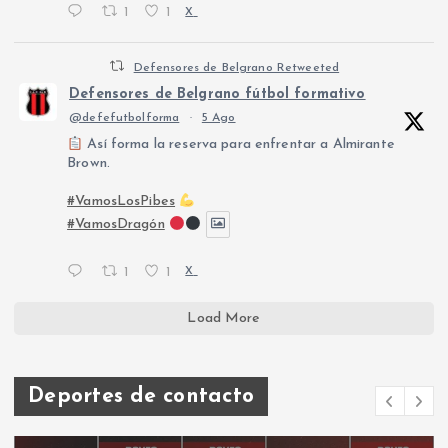
1
1
X
Defensores de Belgrano Retweeted
Defensores de Belgrano fútbol formativo
@defefutbolforma
·
5 Ago
Así forma la reserva para enfrentar a Almirante
Brown.
#VamosLosPibes
#VamosDragón
1
1
X
Load More
Deportes de contacto