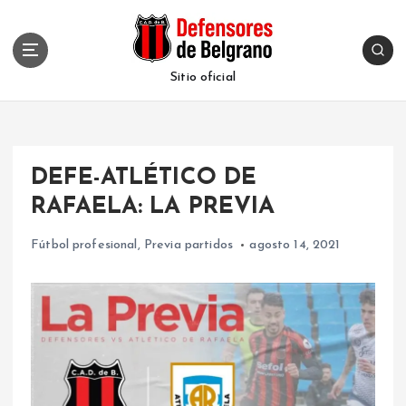
S
k
i
p
Sitio oficial
t
o
c
o
DEFE-ATLÉTICO DE
n
t
RAFAELA: LA PREVIA
e
n
Fútbol profesional
,
Previa partidos
agosto 14, 2021
t