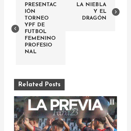
PRESENTAC
LA NIEBLA
a
IÓN
Y EL
TORNEO
DRAGÓN
YPF DE
v
FUTBOL
FEMENINO
e
PROFESIO
NAL
g
a
c
Related Posts
i
ó
n