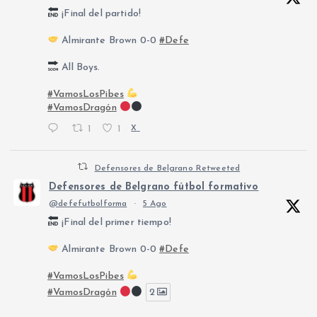
¡Final del partido!
Almirante Brown 0-0
#Defe
All Boys.
#VamosLosPibes
#VamosDragón
1
1
X
Defensores de Belgrano Retweeted
Defensores de Belgrano fútbol formativo
@defefutbolforma
·
5 Ago
¡Final del primer tiempo!
Almirante Brown 0-0
#Defe
#VamosLosPibes
#VamosDragón
2