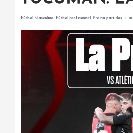
Fútbol Masculino
,
Fútbol profesional
,
Previa partidos
m