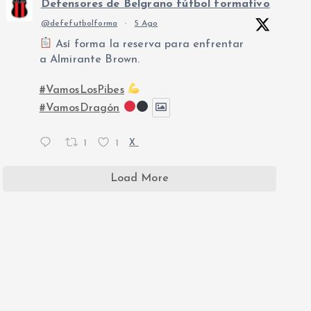
Defensores de Belgrano fútbol formativo
@defefutbolforma
·
5 Ago
Así forma la reserva para enfrentar
a Almirante Brown.
#VamosLosPibes
#VamosDragón
1
1
X
Load More