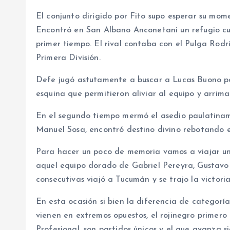
El conjunto dirigido por Fito supo esperar su mome
Encontró en San Albano Anconetani un refugio cua
primer tiempo. El rival contaba con el Pulga Rod
Primera División.
Defe jugó astutamente a buscar a Lucas Buono por
esquina que permitieron aliviar al equipo y arrimar
En el segundo tiempo mermó el asedio paulatiname
Manuel Sosa, encontró destino divino rebotando 
Para hacer un poco de memoria vamos a viajar un
aquel equipo dorado de Gabriel Pereyra, Gustavo
consecutivas viajó a Tucumán y se trajo la victori
En esta ocasión si bien la diferencia de categoría
vienen en extremos opuestos, el rojinegro primero 
Profesional, son partidos únicos y el que avanza s