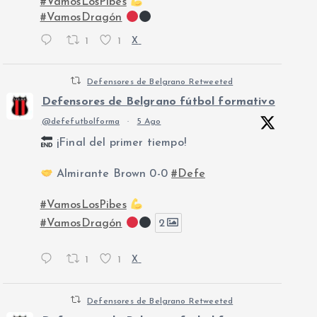
#VamosLosPibes
#VamosDragón
1
1
X
Defensores de Belgrano Retweeted
Defensores de Belgrano fútbol formativo
@defefutbolforma
·
5 Ago
¡Final del primer tiempo!
Almirante Brown 0-0
#Defe
#VamosLosPibes
#VamosDragón
2
1
1
X
Defensores de Belgrano Retweeted