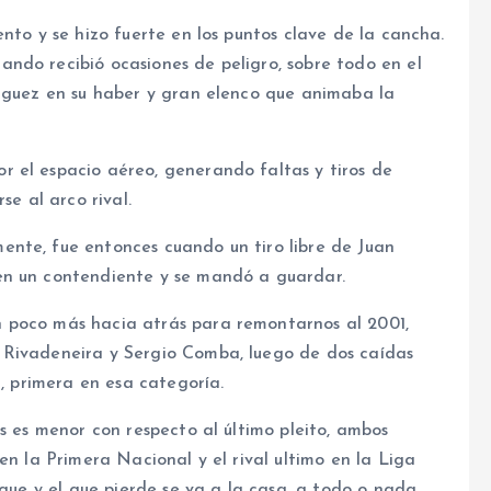
nto y se hizo fuerte en los puntos clave de la cancha.
ndo recibió ocasiones de peligro, sobre todo en el
riguez en su haber y gran elenco que animaba la
 el espacio aéreo, generando faltas y tiros de
se al arco rival.
nte, fue entonces cuando un tiro libre de Juan
en un contendiente y se mandó a guardar.
 poco más hacia atrás para remontarnos al 2001,
 Rivadeneira y Sergio Comba, luego de dos caídas
a, primera en esa categoría.
s es menor con respecto al último pleito, ambos
en la Primera Nacional y el rival ultimo en la Liga
igue y el que pierde se va a la casa, a todo o nada.