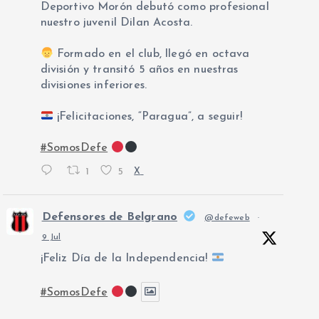
Deportivo Morón debutó como profesional
nuestro juvenil Dilan Acosta.
Formado en el club, llegó en octava
división y transitó 5 años en nuestras
divisiones inferiores.
¡Felicitaciones, “Paragua”, a seguir!
#SomosDefe
1
5
X
Defensores de Belgrano
@defeweb
·
9 Jul
¡Feliz Día de la Independencia!
#SomosDefe