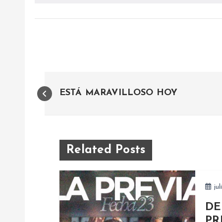
N
ESTÁ MARAVILLOSO HOY
a
v
Related Posts
e
jul
g
DE
PR