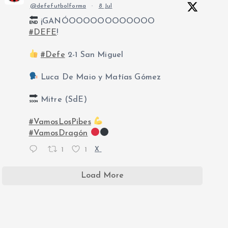
@defefutbolforma
·
8 Jul
¡GANÓOOOOOOOOOOOO
#DEFE
!
#Defe
2-1 San Miguel
Luca De Maio y Matías Gómez
Mitre (SdE)
#VamosLosPibes
#VamosDragón
1
1
X
Load More