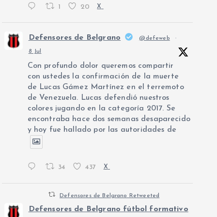
1
20
X
Defensores de Belgrano
@defeweb
·
8 Jul
Con profundo dolor queremos compartir
con ustedes la confirmación de la muerte
de Lucas Gámez Martínez en el terremoto
de Venezuela. Lucas defendió nuestros
colores jugando en la categoría 2017. Se
encontraba hace dos semanas desaparecido
y hoy fue hallado por las autoridades de
34
437
X
Defensores de Belgrano Retweeted
Defensores de Belgrano fútbol formativo