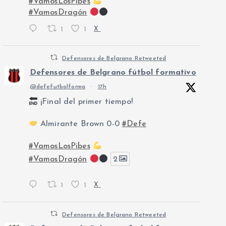
#VamosLosPibes
#VamosDragón
1
1
X
Defensores de Belgrano Retweeted
Defensores de Belgrano fútbol formativo
@defefutbolforma
·
17h
¡Final del primer tiempo!
Almirante Brown 0-0
#Defe
#VamosLosPibes
#VamosDragón
2
1
1
X
Defensores de Belgrano Retweeted