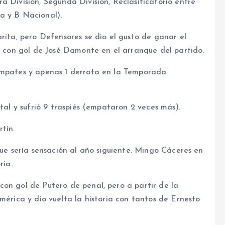
a División, Segunda División, Reclasificatorio entre
a y B Nacional).
arita, pero Defensores se dio el gusto de ganar el
-0 con gol de José Damonte en el arranque del partido.
 empates y apenas 1 derrota en la Temporada
otal y sufrió 9 traspiés (empataron 2 veces más).
tín.
que sería sensación al año siguiente. Mingo Cáceres en
ria.
con gol de Putero de penal, pero a partir de la
mérica y dio vuelta la historia con tantos de Ernesto