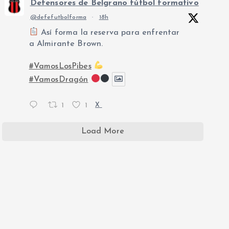
Defensores de Belgrano fútbol formativo
@defefutbolforma
·
18h
Así forma la reserva para enfrentar
a Almirante Brown.
#VamosLosPibes
#VamosDragón
1
1
X
Load More