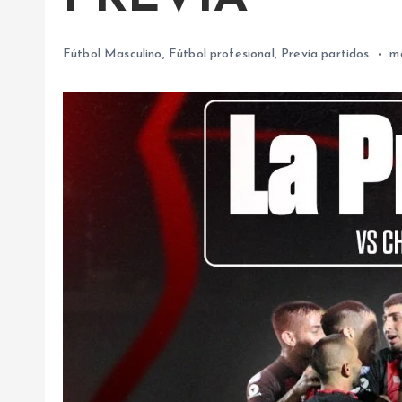
Fútbol Masculino
,
Fútbol profesional
,
Previa partidos
m