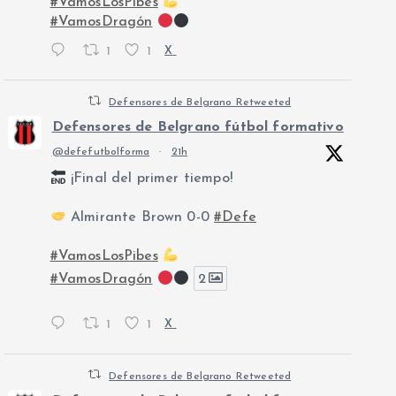
#VamosLosPibes
#VamosDragón
1
1
X
Defensores de Belgrano Retweeted
Defensores de Belgrano fútbol formativo
@defefutbolforma
·
21h
¡Final del primer tiempo!
Almirante Brown 0-0
#Defe
#VamosLosPibes
#VamosDragón
2
1
1
X
Defensores de Belgrano Retweeted