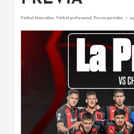
Fútbol Masculino
,
Fútbol profesional
,
Previa partidos
a