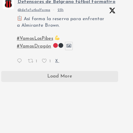
Defensores de Belgrano fútbol formativo
@defefutbolforma
·
23h
Así forma la reserva para enfrentar
a Almirante Brown.
#VamosLosPibes
#VamosDragón
1
1
X
Load More