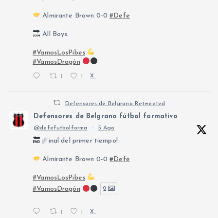
Almirante Brown 0-0
#Defe
All Boys.
#VamosLosPibes
#VamosDragón
1
1
X
Defensores de Belgrano Retweeted
Defensores de Belgrano fútbol formativo
@defefutbolforma
·
5 Ago
¡Final del primer tiempo!
Almirante Brown 0-0
#Defe
#VamosLosPibes
#VamosDragón
2
1
1
X