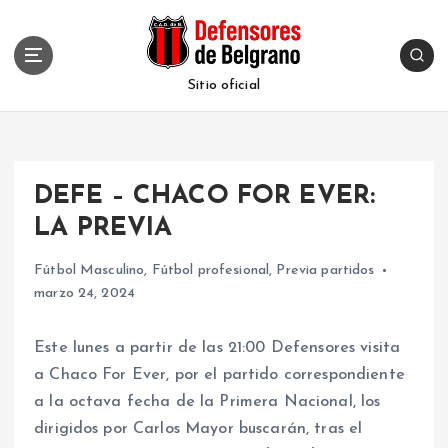
S
k
i
p
Sitio oficial
t
o
c
o
DEFE – CHACO FOR EVER:
n
t
LA PREVIA
e
n
Fútbol Masculino
,
Fútbol profesional
,
Previa partidos
t
marzo 24, 2024
Este lunes a partir de las 21:00 Defensores visita
a Chaco For Ever, por el partido correspondiente
a la octava fecha de la Primera Nacional, los
dirigidos por Carlos Mayor buscarán, tras el