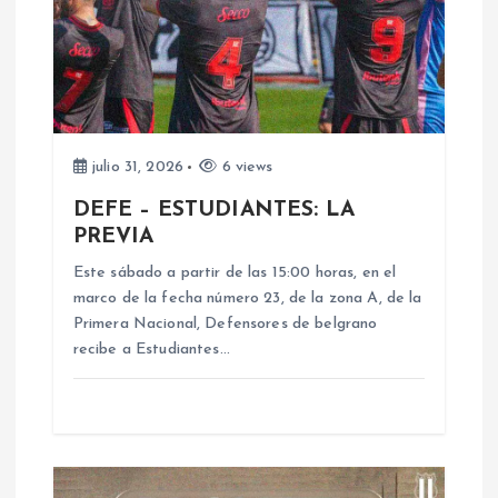
i
ó
n
d
julio 31, 2026
6 views
DEFE – ESTUDIANTES: LA
e
PREVIA
e
Este sábado a partir de las 15:00 horas, en el
marco de la fecha número 23, de la zona A, de la
n
Primera Nacional, Defensores de belgrano
recibe a Estudiantes…
t
r