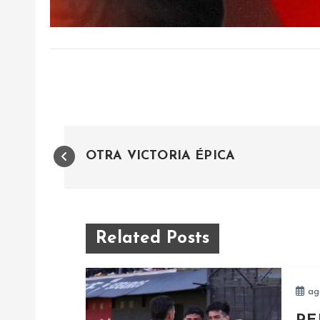
N
OTRA VICTORIA ÉPICA
a
v
Related Posts
e
ag
g