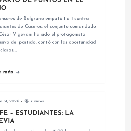
PARTO DE PUNTOS EN EL
JO
nsores de Belgrano empató 1 a 1 contra
diantes de Caseros, el conjunto comandado
César Vigevani ha sido el protagonista
usivo del partido, contó con las oportunidad
claras,…
r más
io 31, 2026
7 views
FE – ESTUDIANTES: LA
EVIA