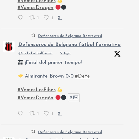
#VamosLosPibes
#VamosDragón
1
1
X
Defensores de Belgrano Retweeted
Defensores de Belgrano fútbol formativo
@defefutbolforma
·
5 Ago
¡Final del primer tiempo!
Almirante Brown 0-0
#Defe
#VamosLosPibes
#VamosDragón
2
1
1
X
Defensores de Belgrano Retweeted