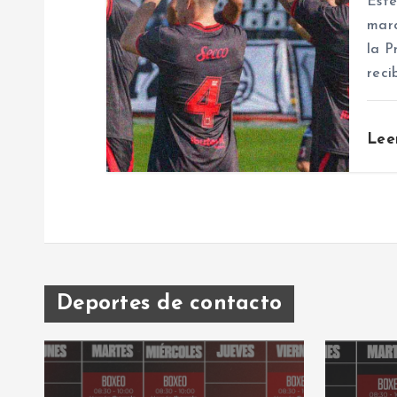
Este
n
marc
la P
t
reci
r
Lee
a
d
a
Deportes de contacto
s