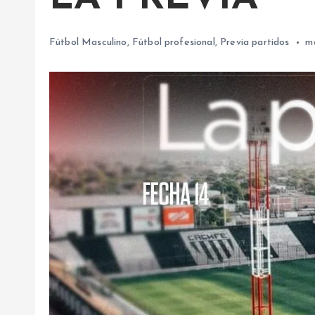
Fútbol Masculino
,
Fútbol profesional
,
Previa partidos
m