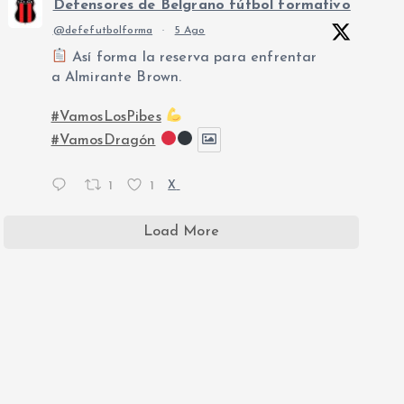
Defensores de Belgrano fútbol formativo
@defefutbolforma
·
5 Ago
Así forma la reserva para enfrentar
a Almirante Brown.
#VamosLosPibes
#VamosDragón
1
1
X
Load More