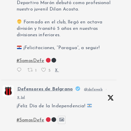
Deportivo Morón debutó como profesional
nuestro juvenil Dilan Acosta.
Formado en el club, llegó en octava
división y transitó 5 años en nuestras
divisiones inferiores.
¡Felicitaciones, “Paragua”, a seguir!
#SomosDefe
1
5
X
Defensores de Belgrano
@defeweb
·
9 Jul
¡Feliz Día de la Independencia!
#SomosDefe