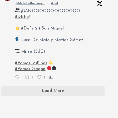
@defefutbolforma
·
8 Jul
¡GANÓOOOOOOOOOOOO
#DEFE
!
#Defe
2-1 San Miguel
Luca De Maio y Matías Gómez
Mitre (SdE)
#VamosLosPibes
#VamosDragón
1
1
X
Load More