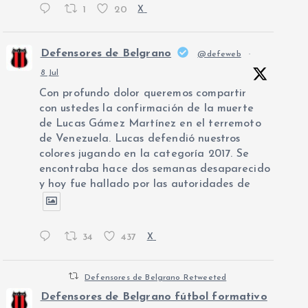
1
20
X
Defensores de Belgrano
@defeweb
·
8 Jul
Con profundo dolor queremos compartir
con ustedes la confirmación de la muerte
de Lucas Gámez Martínez en el terremoto
de Venezuela. Lucas defendió nuestros
colores jugando en la categoría 2017. Se
encontraba hace dos semanas desaparecido
y hoy fue hallado por las autoridades de
34
437
X
Defensores de Belgrano Retweeted
Defensores de Belgrano fútbol formativo