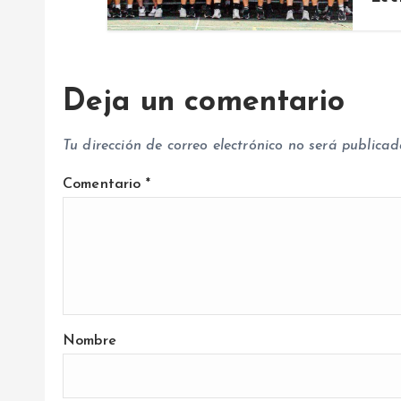
r
a
Deja un comentario
d
Tu dirección de correo electrónico no será publicad
a
Comentario
*
s
Nombre