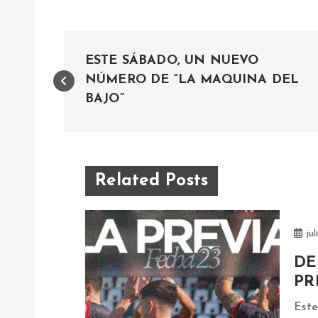
N
ESTE SÁBADO, UN NUEVO
a
NÚMERO DE “LA MAQUINA DEL
BAJO”
v
e
Related Posts
g
jul
a
DE
c
PR
Este