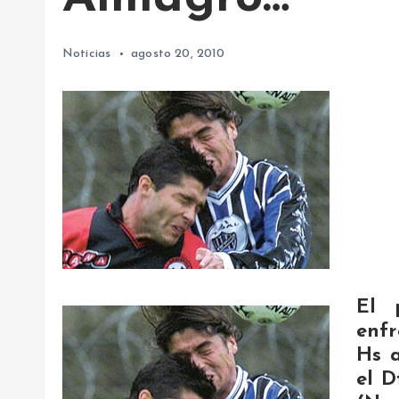
Noticias
agosto 20, 2010
El 
enfr
Hs a
el D