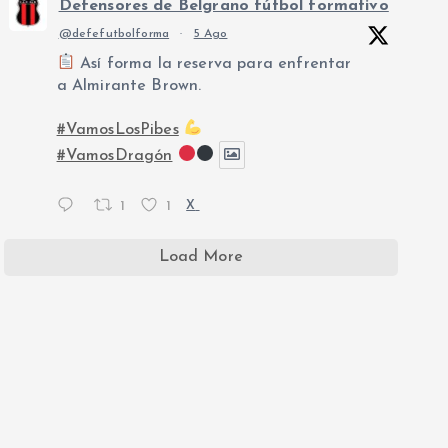
Defensores de Belgrano fútbol formativo
@defefutbolforma
·
5 Ago
Así forma la reserva para enfrentar
a Almirante Brown.
#VamosLosPibes
#VamosDragón
1
1
X
Load More