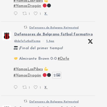
#VamosLosPibes
#VamosDragón
1
1
X
Defensores de Belgrano Retweeted
Defensores de Belgrano fútbol formativo
@defefutbolforma
·
5 Ago
¡Final del primer tiempo!
Almirante Brown 0-0
#Defe
#VamosLosPibes
#VamosDragón
2
1
1
X
Defensores de Belgrano Retweeted