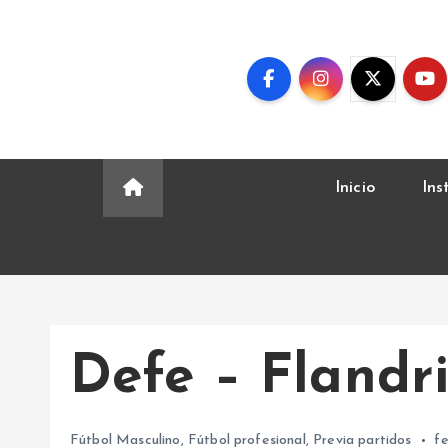
S
k
i
p
t
o
c
Inicio
Ins
o
n
t
e
n
t
Defe – Flandri
Fútbol Masculino
,
Fútbol profesional
,
Previa partidos
fe