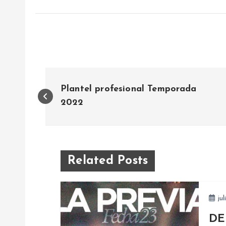
N
Plantel profesional Temporada
a
2022
v
e
Related Posts
g
jul
a
DE