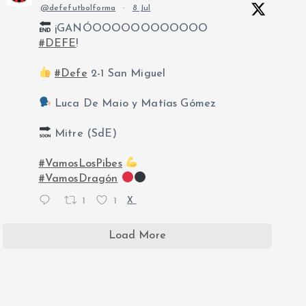
@defefutbolforma
·
8 Jul
¡GANÓOOOOOOOOOOOO
#DEFE
!
#Defe
2-1 San Miguel
Luca De Maio y Matías Gómez
Mitre (SdE)
#VamosLosPibes
#VamosDragón
1
1
X
Load More