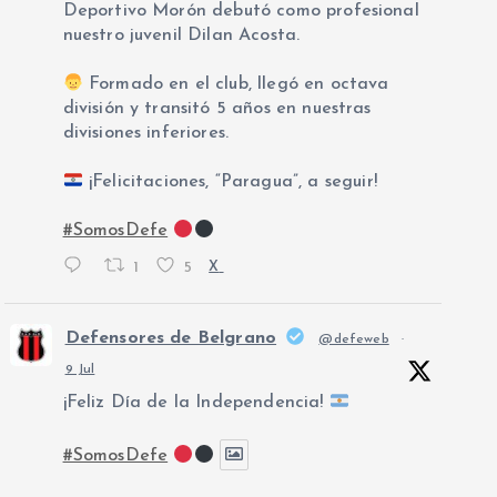
Deportivo Morón debutó como profesional
nuestro juvenil Dilan Acosta.
Formado en el club, llegó en octava
división y transitó 5 años en nuestras
divisiones inferiores.
¡Felicitaciones, “Paragua”, a seguir!
#SomosDefe
1
5
X
Defensores de Belgrano
@defeweb
·
9 Jul
¡Feliz Día de la Independencia!
#SomosDefe