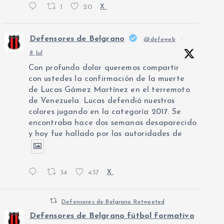
1
20
X
Defensores de Belgrano
@defeweb
·
8 Jul
Con profundo dolor queremos compartir
con ustedes la confirmación de la muerte
de Lucas Gámez Martínez en el terremoto
de Venezuela. Lucas defendió nuestros
colores jugando en la categoría 2017. Se
encontraba hace dos semanas desaparecido
y hoy fue hallado por las autoridades de
34
437
X
Defensores de Belgrano Retweeted
Defensores de Belgrano fútbol formativo