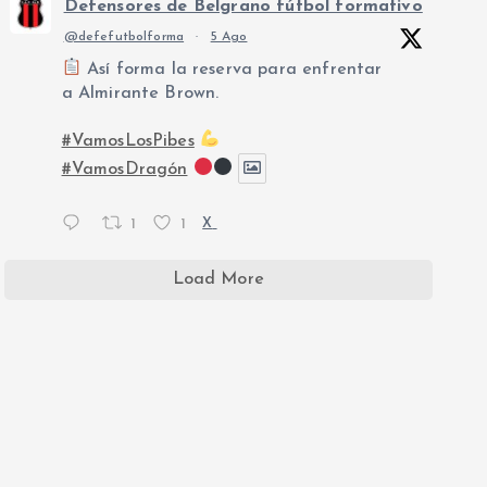
Defensores de Belgrano fútbol formativo
@defefutbolforma
·
5 Ago
Así forma la reserva para enfrentar
a Almirante Brown.
#VamosLosPibes
#VamosDragón
1
1
X
Load More