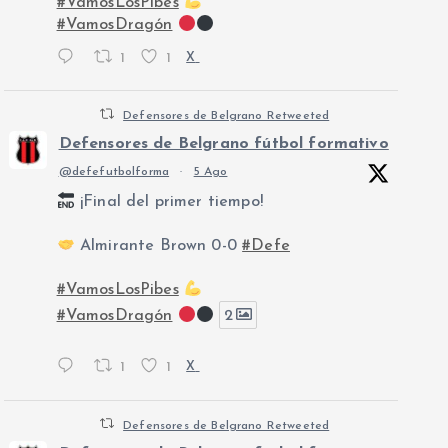
#VamosLosPibes
#VamosDragón
1
1
X
Defensores de Belgrano Retweeted
Defensores de Belgrano fútbol formativo
@defefutbolforma
·
5 Ago
¡Final del primer tiempo!
Almirante Brown 0-0
#Defe
#VamosLosPibes
#VamosDragón
2
1
1
X
Defensores de Belgrano Retweeted