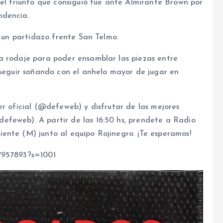
 el triunfo que consiguió fue ante Almirante Brown por
ndencia.
n un partidazo frente San Telmo.
a rodaje para poder ensamblar las piezas entre
 seguir soñando con el anhelo mayor de jugar en
er oficial (@defeweb) y disfrutar de las mejores
feweb). A partir de las 16:50 hs, prendete a Radio
ente (M) junto al equipo Rojinegro. ¡Te esperamos!
7957893?s=1001