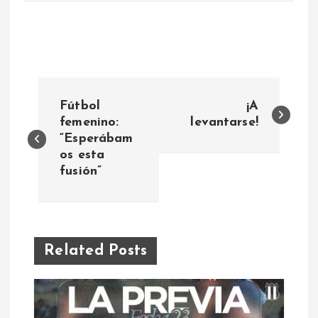
N
Fútbol
¡A
a
femenino:
levantarse!
“Esperábam
os esta
v
fusión”
e
g
Related Posts
a
c