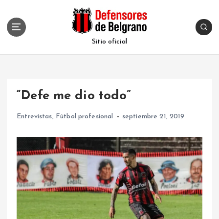
S
k
i
p
Sitio oficial
t
o
c
o
“Defe me dio todo”
n
t
Entrevistas
,
Fútbol profesional
septiembre 21, 2019
e
n
t