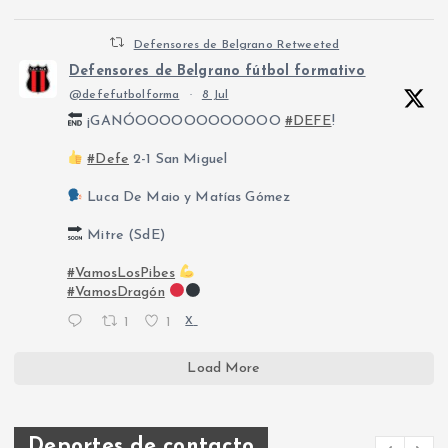
Defensores de Belgrano Retweeted
Defensores de Belgrano fútbol formativo
@defefutbolforma
·
8 Jul
¡GANÓOOOOOOOOOOOO
#DEFE
!
#Defe
2-1 San Miguel
Luca De Maio y Matías Gómez
Mitre (SdE)
#VamosLosPibes
#VamosDragón
1
1
X
Load More
Deportes de contacto