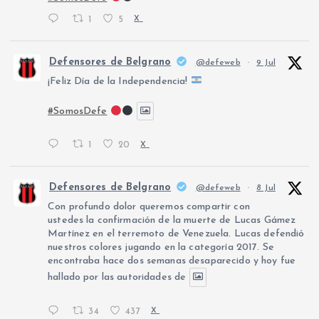
1
5
X
Defensores de Belgrano
@defeweb
·
9 Jul
¡Feliz Día de la Independencia!
#SomosDefe
1
20
X
Defensores de Belgrano
@defeweb
·
8 Jul
Con profundo dolor queremos compartir con
ustedes la confirmación de la muerte de Lucas Gámez
Martínez en el terremoto de Venezuela. Lucas defendió
nuestros colores jugando en la categoría 2017. Se
encontraba hace dos semanas desaparecido y hoy fue
hallado por las autoridades de
34
437
X