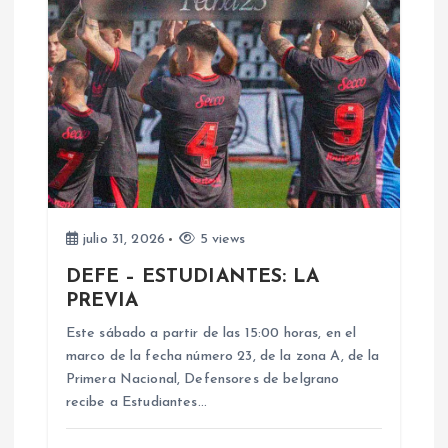
i
ó
n
d
e
julio 31, 2026
5 views
e
DEFE – ESTUDIANTES: LA
PREVIA
n
Este sábado a partir de las 15:00 horas, en el
marco de la fecha número 23, de la zona A, de la
t
Primera Nacional, Defensores de belgrano
recibe a Estudiantes…
r