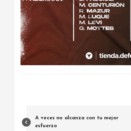
N
A veces no alcanza con tu mejor
a
esfuerzo