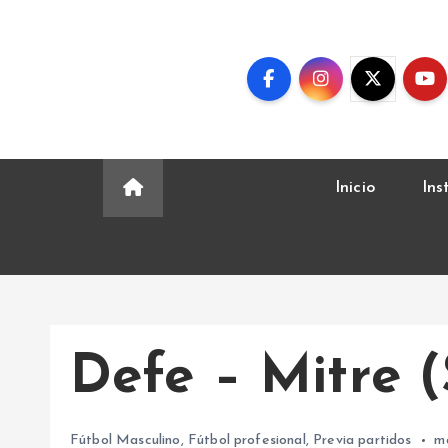
S
k
i
p
t
o
c
Inicio
Ins
o
n
t
e
n
t
Defe – Mitre (
Fútbol Masculino
,
Fútbol profesional
,
Previa partidos
m