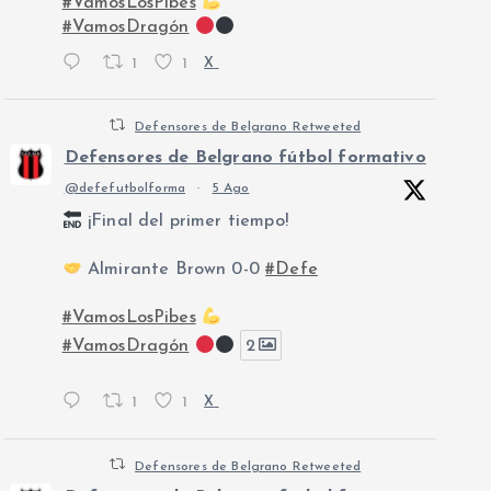
#VamosLosPibes
#VamosDragón
1
1
X
Defensores de Belgrano Retweeted
Defensores de Belgrano fútbol formativo
@defefutbolforma
·
5 Ago
¡Final del primer tiempo!
Almirante Brown 0-0
#Defe
#VamosLosPibes
#VamosDragón
2
1
1
X
Defensores de Belgrano Retweeted