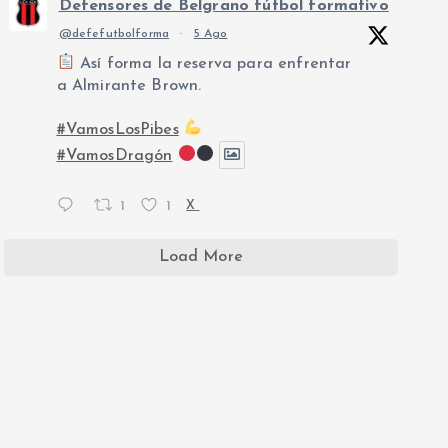
Defensores de Belgrano fútbol formativo
@defefutbolforma
·
5 Ago
Así forma la reserva para enfrentar
a Almirante Brown.
#VamosLosPibes
#VamosDragón
1
1
X
Load More