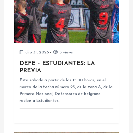
i
ó
n
d
julio 31, 2026
5 views
e
DEFE – ESTUDIANTES: LA
PREVIA
e
Este sábado a partir de las 15:00 horas, en el
n
marco de la fecha número 23, de la zona A, de la
Primera Nacional, Defensores de belgrano
recibe a Estudiantes…
t
r