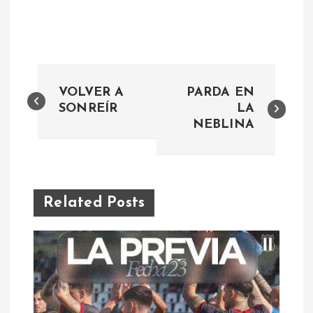
N
VOLVER A
PARDA EN
a
SONREÍR
LA
NEBLINA
v
e
Related Posts
g
a
c