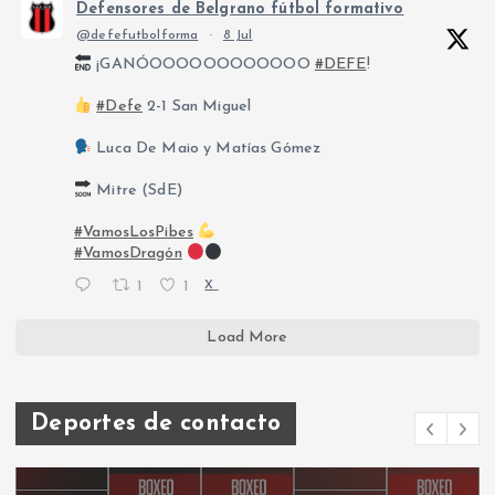
Defensores de Belgrano fútbol formativo
@defefutbolforma
·
8 Jul
¡GANÓOOOOOOOOOOOO
#DEFE
!
#Defe
2-1 San Miguel
Luca De Maio y Matías Gómez
Mitre (SdE)
#VamosLosPibes
#VamosDragón
1
1
X
Load More
Deportes de contacto