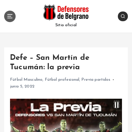
S
k
i
p
Sitio oficial
t
o
c
o
Defe – San Martín de
n
t
Tucumán: la previa
e
n
Fútbol Masculino
,
Fútbol profesional
,
Previa partidos
t
junio 5, 2022