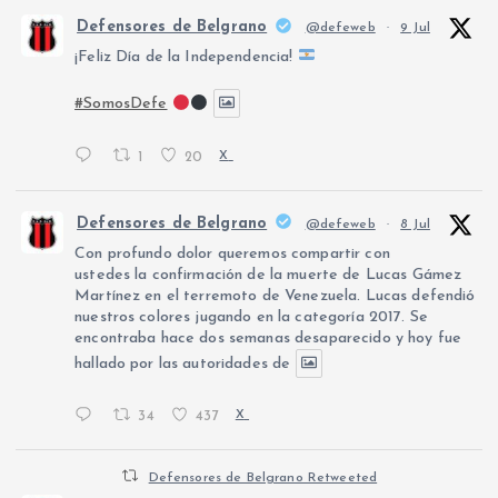
Defensores de Belgrano
@defeweb
·
9 Jul
¡Feliz Día de la Independencia!
#SomosDefe
1
20
X
Defensores de Belgrano
@defeweb
·
8 Jul
Con profundo dolor queremos compartir con
ustedes la confirmación de la muerte de Lucas Gámez
Martínez en el terremoto de Venezuela. Lucas defendió
nuestros colores jugando en la categoría 2017. Se
encontraba hace dos semanas desaparecido y hoy fue
hallado por las autoridades de
34
437
X
Defensores de Belgrano Retweeted