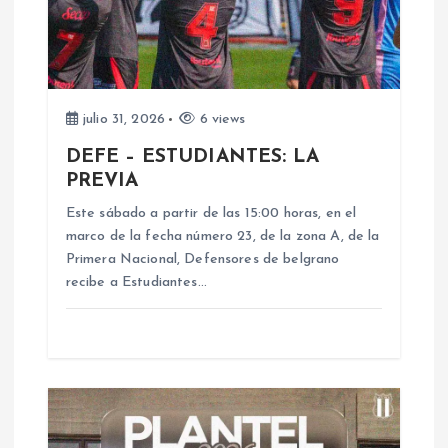
n
d
e
julio 31, 2026
6 views
DEFE – ESTUDIANTES: LA
e
PREVIA
n
Este sábado a partir de las 15:00 horas, en el
marco de la fecha número 23, de la zona A, de la
Primera Nacional, Defensores de belgrano
t
recibe a Estudiantes…
r
a
d