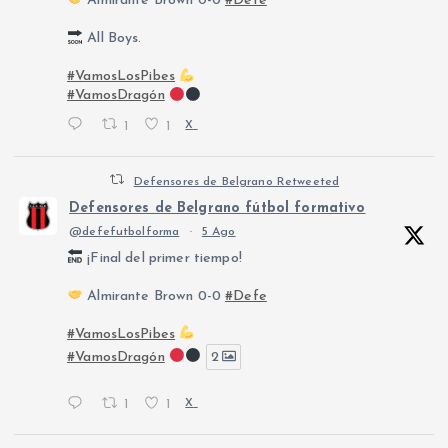
Almirante Brown 0-0
#Defe
All Boys.
#VamosLosPibes
#VamosDragón
1
1
X
Defensores de Belgrano Retweeted
Defensores de Belgrano fútbol formativo
@defefutbolforma
·
5 Ago
¡Final del primer tiempo!
Almirante Brown 0-0
#Defe
#VamosLosPibes
#VamosDragón
2
1
1
X