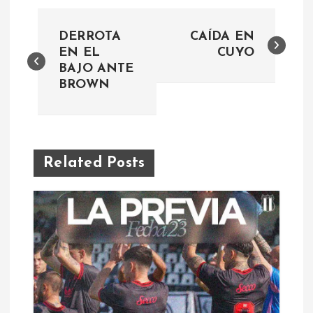
N
DERROTA
CAÍDA EN
a
EN EL
CUYO
BAJO ANTE
BROWN
v
e
g
Related Posts
a
c
i
ó