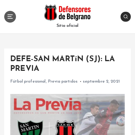
S
k
i
p
Sitio oficial
t
o
c
o
DEFE-SAN MARTíN (SJ): LA
n
t
PREVIA
e
n
Fútbol profesional
,
Previa partidos
septiembre 2, 2021
t