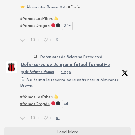
Almirante Brown 0-0
#Defe
#VamosLosPibes
#VamosDragón
2
1
1
X
Defensores de Belgrano Retweeted
Defensores de Belgrano fútbol formativo
@defefutbolforma
·
5 Ago
Así forma la reserva para enfrentar a Almirante
Brown.
#VamosLosPibes
#VamosDragón
1
1
X
Load More