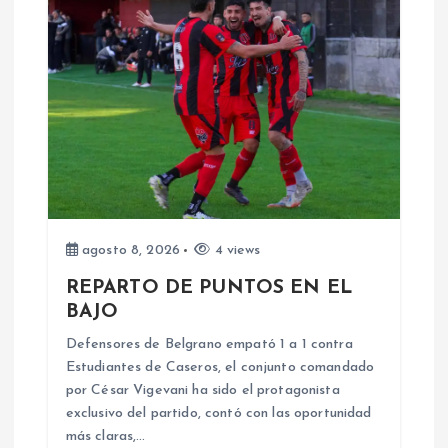
d
e
e
n
t
agosto 8, 2026
4 views
r
REPARTO DE PUNTOS EN EL
a
BAJO
Defensores de Belgrano empató 1 a 1 contra
d
Estudiantes de Caseros, el conjunto comandado
por César Vigevani ha sido el protagonista
a
exclusivo del partido, contó con las oportunidad
más claras,…