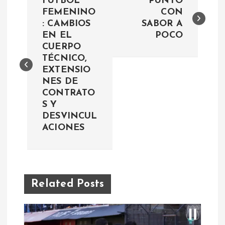
FUTBOL
PUNTO
a
FEMENINO
CON
: CAMBIOS
SABOR A
EN EL
POCO
v
CUERPO
TÉCNICO,
e
EXTENSIO
NES DE
g
CONTRATO
S Y
a
DESVINCUL
ACIONES
c
i
ó
Related Posts
n