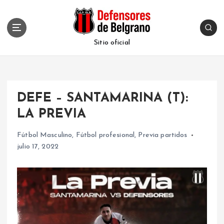
S
k
i
p
Sitio oficial
t
o
c
o
DEFE – SANTAMARINA (T):
n
t
LA PREVIA
e
n
Fútbol Masculino
,
Fútbol profesional
,
Previa partidos
t
julio 17, 2022