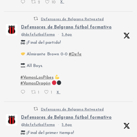
2
10
X
Defensores de Belgrano Retweeted
Defensores de Belgrano fútbol formativo
@defefutbolforma
·
5 Ago
¡Final del partido!
Almirante Brown 0-0
#Defe
All Boys.
#VamosLosPibes
#VamosDragón
1
1
X
Defensores de Belgrano Retweeted
Defensores de Belgrano fútbol formativo
@defefutbolforma
·
5 Ago
¡Final del primer tiempo!