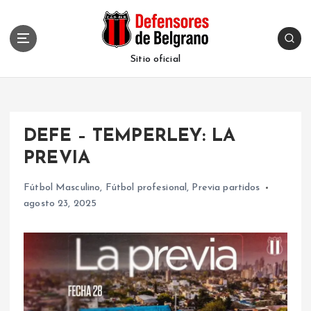
S
k
i
p
Sitio oficial
t
o
c
o
DEFE – TEMPERLEY: LA
n
t
PREVIA
e
n
Fútbol Masculino
,
Fútbol profesional
,
Previa partidos
t
agosto 23, 2025