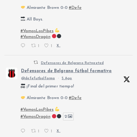
Almirante Brown 0-0
#Defe
All Boys.
#VamosLosPibes
#VamosDragón
1
1
X
Defensores de Belgrano Retweeted
Defensores de Belgrano fútbol formativo
@defefutbolforma
·
5 Ago
¡Final del primer tiempo!
Almirante Brown 0-0
#Defe
#VamosLosPibes
#VamosDragón
2
1
1
X