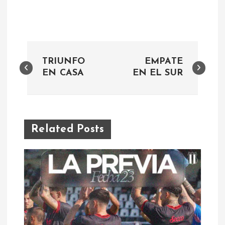
N
TRIUNFO
EMPATE
a
EN CASA
EN EL SUR
v
e
Related Posts
g
a
c