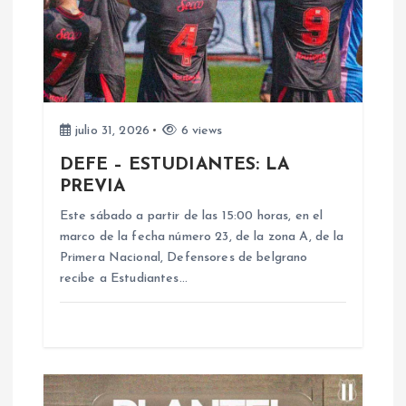
i
ó
n
d
julio 31, 2026
6 views
DEFE – ESTUDIANTES: LA
e
PREVIA
e
Este sábado a partir de las 15:00 horas, en el
marco de la fecha número 23, de la zona A, de la
n
Primera Nacional, Defensores de belgrano
recibe a Estudiantes…
t
r
a