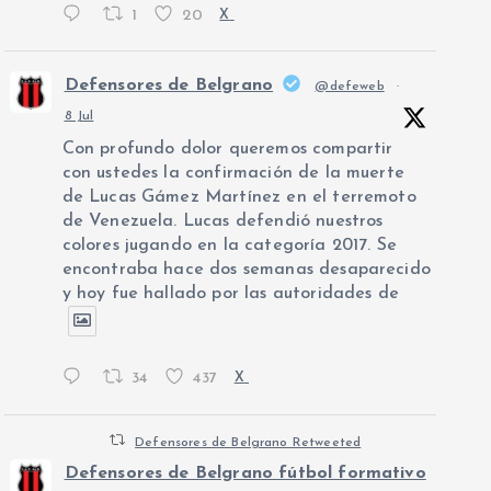
1
20
X
Defensores de Belgrano
@defeweb
·
8 Jul
Con profundo dolor queremos compartir
con ustedes la confirmación de la muerte
de Lucas Gámez Martínez en el terremoto
de Venezuela. Lucas defendió nuestros
colores jugando en la categoría 2017. Se
encontraba hace dos semanas desaparecido
y hoy fue hallado por las autoridades de
34
437
X
Defensores de Belgrano Retweeted
Defensores de Belgrano fútbol formativo