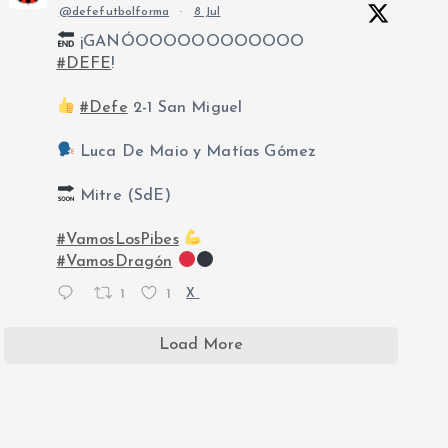
@defefutbolforma
·
8 Jul
¡GANÓOOOOOOOOOOOO
#DEFE
!
#Defe
2-1 San Miguel
Luca De Maio y Matías Gómez
Mitre (SdE)
#VamosLosPibes
#VamosDragón
1
1
X
Load More