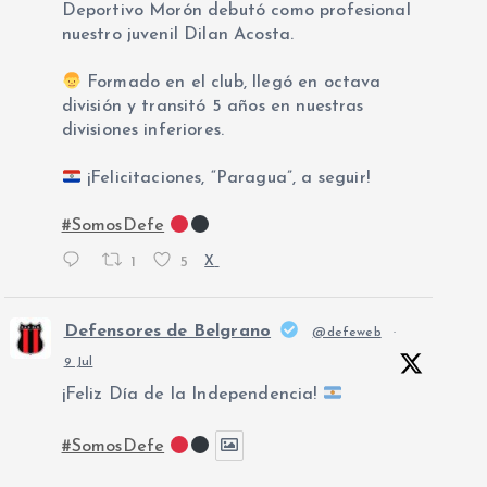
Deportivo Morón debutó como profesional
nuestro juvenil Dilan Acosta.
Formado en el club, llegó en octava
división y transitó 5 años en nuestras
divisiones inferiores.
¡Felicitaciones, “Paragua”, a seguir!
#SomosDefe
1
5
X
Defensores de Belgrano
@defeweb
·
9 Jul
¡Feliz Día de la Independencia!
#SomosDefe