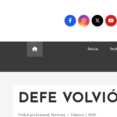
S
k
i
p
t
o
c
Inicio
Ins
o
n
t
e
n
t
DEFE VOLVIÓ
Fútbol profesional
,
Noticias
febrero 1, 2021