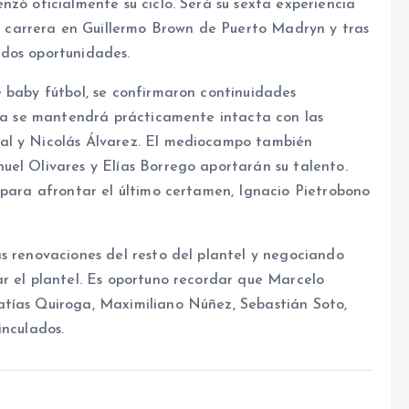
nzó oficialmente su ciclo. Será su sexta experiencia
carrera en Guillermo Brown de Puerto Madryn y tras
 dos oportunidades.
e baby fútbol, se confirmaron continuidades
nea se mantendrá prácticamente intacta con las
al y Nicolás Álvarez. El mediocampo también
uel Olivares y Elías Borrego aportarán su talento.
 para afrontar el último certamen, Ignacio Pietrobono
s renovaciones del resto del plantel y negociando
ar el plantel. Es oportuno recordar que Marcelo
atías Quiroga, Maximiliano Núñez, Sebastián Soto,
inculados.