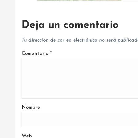
r
Deja un comentario
a
Tu dirección de correo electrónico no será publicad
d
Comentario
*
a
s
Nombre
Web