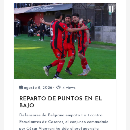
g
a
c
i
ó
n
d
agosto 8, 2026
4 views
REPARTO DE PUNTOS EN EL
e
BAJO
e
Defensores de Belgrano empató 1 a 1 contra
Estudiantes de Caseros, el conjunto comandado
por César Vigevani ha sido el protagonista