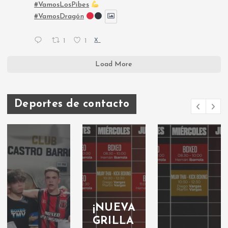
#VamosLosPibes
#VamosDragón
1
1
X
Load More
Deportes de contacto
¡NUEVA
GRILLA