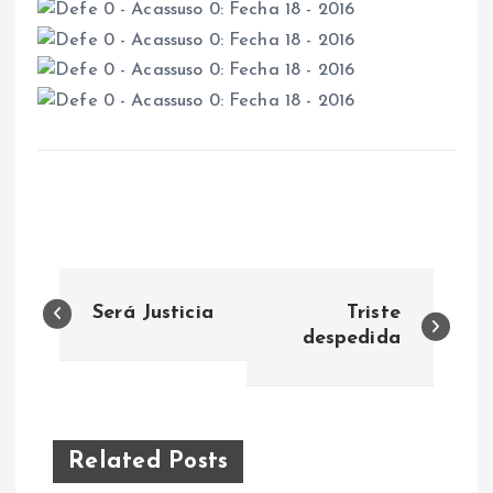
N
Triste
a
despedida
v
e
Related Posts