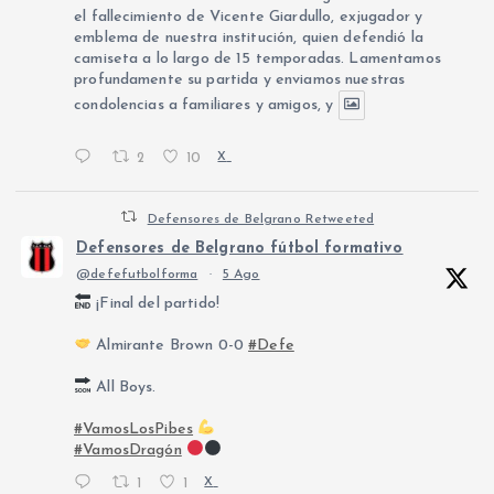
el fallecimiento de Vicente Giardullo, exjugador y
emblema de nuestra institución, quien defendió la
camiseta a lo largo de 15 temporadas. Lamentamos
profundamente su partida y enviamos nuestras
condolencias a familiares y amigos, y
2
10
X
Defensores de Belgrano Retweeted
Defensores de Belgrano fútbol formativo
@defefutbolforma
·
5 Ago
¡Final del partido!
Almirante Brown 0-0
#Defe
All Boys.
#VamosLosPibes
#VamosDragón
1
1
X