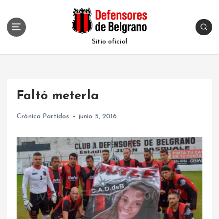
S
k
i
p
Sitio oficial
t
o
c
o
Faltó meterla
n
t
Crónica Partidos
junio 5, 2016
e
n
t