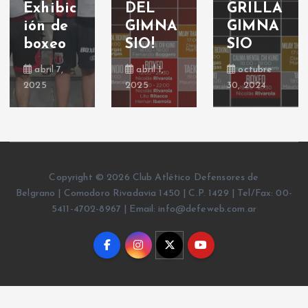
Exhibic
DEL
GRILLA
ión de
GIMNA
GIMNA
boxeo
SIO!
SIO
abril 7,
abril 1,
octubre
2025
2025
30, 2024
Copyright © 2026 Club Atlético Defensores de
Belgrano | Comodoro Rivadavia 1450 | C.P. 1429 | Tel/Fax: 00-
5411-4702-8967 | Email: info@defeweb.com.ar