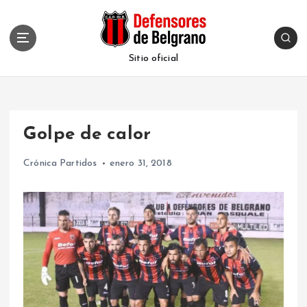
S
k
i
p
Sitio oficial
t
o
c
o
Golpe de calor
n
t
Crónica Partidos
enero 31, 2018
e
n
t