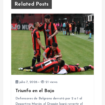
c
Related Posts
i
ó
n
d
e
e
julio 7, 2026
21 views
n
Triunfo en el Bajo
t
Defensores de Belgrano derrotó por 2 a 1 al
Deportivo Morón, el Dragón logró revertir el