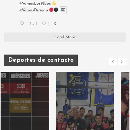
#VamosLosPibes
#VamosDragón
1
1
X
Load More
Deportes de contacto