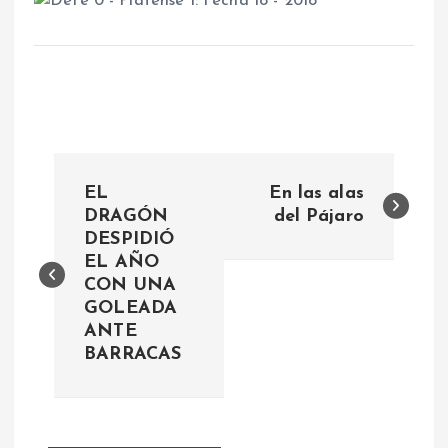
N
EL
En las alas
a
DRAGÓN
del Pájaro
DESPIDIÓ
EL AÑO
v
CON UNA
GOLEADA
e
ANTE
BARRACAS
g
a