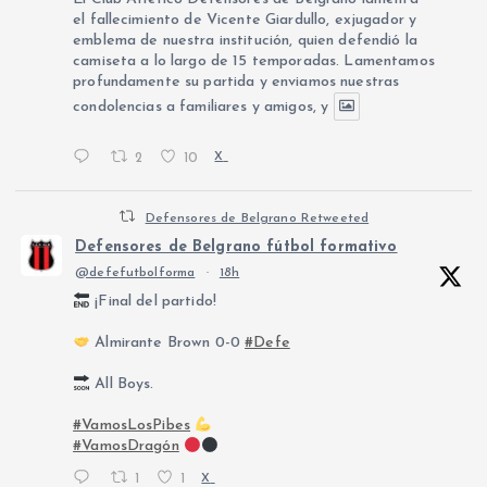
el fallecimiento de Vicente Giardullo, exjugador y
emblema de nuestra institución, quien defendió la
camiseta a lo largo de 15 temporadas. Lamentamos
profundamente su partida y enviamos nuestras
condolencias a familiares y amigos, y
2
10
X
Defensores de Belgrano Retweeted
Defensores de Belgrano fútbol formativo
@defefutbolforma
·
18h
¡Final del partido!
Almirante Brown 0-0
#Defe
All Boys.
#VamosLosPibes
#VamosDragón
1
1
X