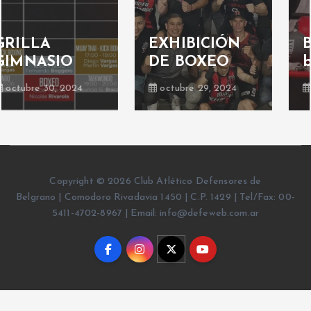
Deportes de
contacto:
Boxeo: velada
¡nueva
boxística
actividad!
junio 23, 2019
junio 17, 2019
Copyright © 2026 Club Atlético Defensores de
Belgrano | Comodoro Rivadavia 1450 | C.P. 1429 | Tel/Fax: 00-
5411-4702-8967 | Email: info@defeweb.com.ar