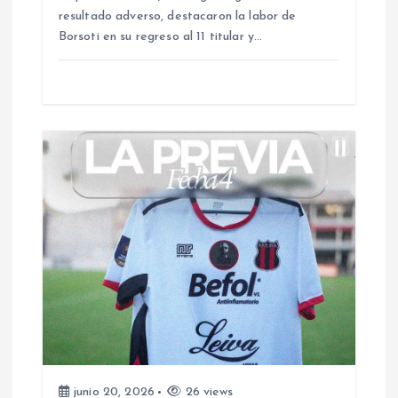
r
resultado adverso, destacaron la labor de
Borsoti en su regreso al 11 titular y…
a
d
a
s
junio 20, 2026
26 views