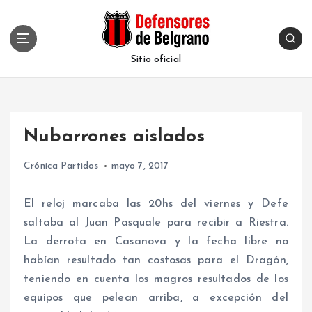
S
k
i
p
Sitio oficial
t
o
c
o
Nubarrones aislados
n
t
Crónica Partidos
mayo 7, 2017
e
n
t
El reloj marcaba las 20hs del viernes y Defe
saltaba al Juan Pasquale para recibir a Riestra.
La derrota en Casanova y la fecha libre no
habían resultado tan costosas para el Dragón,
teniendo en cuenta los magros resultados de los
equipos que pelean arriba, a excepción del