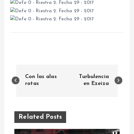
N
Con las alas
Turbulencia
a
rotas
en Ezeiza
v
e
Related Posts
g