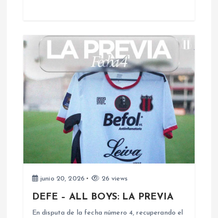
t
r
a
d
a
s
junio 20, 2026
26 views
DEFE – ALL BOYS: LA PREVIA
En disputa de la fecha número 4, recuperando el