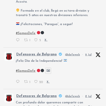
Acosta.
Formado en el club, llegó en octava división y
transitó 5 años en nuestras divisiones inferiores.
¡Felicitaciones, “Paragua”, a seguir!
#SomosDefe
1
5
X
Defensores de Belgrano
@defeweb
·
9 Jul
¡Feliz Día de la Independencia!
#SomosDefe
1
20
X
Defensores de Belgrano
@defeweb
·
8 Jul
Con profundo dolor queremos compartir con