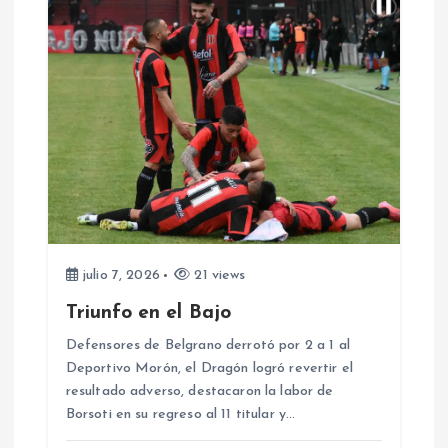
a
c
i
ó
n
d
julio 7, 2026
21 views
Triunfo en el Bajo
e
Defensores de Belgrano derrotó por 2 a 1 al
e
Deportivo Morón, el Dragón logró revertir el
resultado adverso, destacaron la labor de
Borsoti en su regreso al 11 titular y…
n