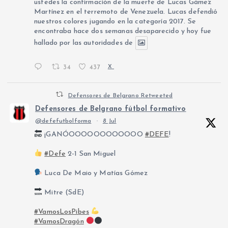
ustedes la confirmación de la muerte de Lucas Gámez
Martínez en el terremoto de Venezuela. Lucas defendió
nuestros colores jugando en la categoría 2017. Se
encontraba hace dos semanas desaparecido y hoy fue
hallado por las autoridades de
34
437
X
Defensores de Belgrano Retweeted
Defensores de Belgrano fútbol formativo
@defefutbolforma
·
8 Jul
¡GANÓOOOOOOOOOOOO
#DEFE
!
#Defe
2-1 San Miguel
Luca De Maio y Matías Gómez
Mitre (SdE)
#VamosLosPibes
#VamosDragón